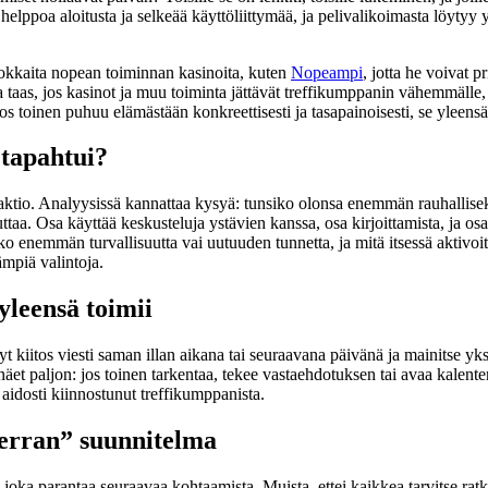
elppoa aloitusta ja selkeää käyttöliittymää, ja pelivalikoimasta löytyy yl
tehokkaita nopean toiminnan kasinoita, kuten
Nopeampi
, jotta he voivat 
aas, jos kasinot ja muu toiminta jättävät treffikumppanin vähemmälle, ei 
Jos toinen puhuu elämästään konkreettisesti ja tasapainoisesti, se ylee
 tapahtui?
reaktio. Analyysissä kannattaa kysyä: tunsiko olonsa enemmän rauhallise
ttaa. Osa käyttää keskusteluja ystävien kanssa, osa kirjoittamista, ja osa
 enemmän turvallisuutta vai uutuuden tunnetta, ja mitä itsessä aktivoituu
ämpiä valintoja.
 yleensä toimii
t kiitos viesti saman illan aikana tai seuraavana päivänä ja mainitse yksi
 näet paljon: jos toinen tarkentaa, tekee vastaehdotuksen tai avaa kalent
et aidosti kiinnostunut treffikumppanista.
kerran” suunnitelma
joka parantaa seuraavaa kohtaamista. Muista, ettei kaikkea tarvitse ratka