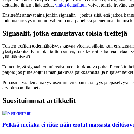
deittailua ilman yliajattelua,
vinkit deittailuun
voivat toimia hyvänä apun
Ensitreffit antavat aina jonkin signaalin – joskus siitä, että jatkoa kann
todennäköisyys muuttuu vähemmän arpapeliksi ja enemmän tietoiseksi
Signaalit, jotka ennustavat toisia treffejä
Toisten treffien todennäköisyys kasvaa yleensä silloin, kun ensitapaa
yksityiskohtia. Kun joku tarttuu siihen, mitä kerroit ja haluaa tietää lis
ylläpitämisestä.
Toinen hyvä signaali on tulevaisuuteen kurkottava puhe. Pienetkin heit
paljon: jos puhe soljuu ilman jatkuvaa paikkaamista, ja hiljaiset hetket
Punaisina vaatteina näkyy useimmiten epämääräisyys ja epäselvyys. Jos 
arvioimaan tilannetta.
Suosituimmat artikkelit
Pelkkä moikka ei riitä: näin erotut massasta deittisove