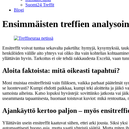
Suomi24 Treffit
Blogi
Ensimmäisten treffien analysoint
Ensitreffit voivat tuntua sekavalta paketilta: hymyjä, kysymyksiä, tauko
henkilöiden välille aito yhteys vai oliko ilta vain kohtelias kohtaamin
yllättävän hyvin. Tarkoitus ei ole tehdä rakkaudesta Exceliä, vaan tunni
Aloita faktoista: mitä oikeasti tapahtui?
Moni muistaa ensitreffeistä vain fiiliksen, vaikka parhaat päätelmät sy
se luontevasti? Kumpi ehdotti paikkaa, kumpi teki aloitteita ja jäikö 
samoista aiheista. Katso lopuksi hyvästejä: sovittiinko jatkosta vai jä
useammasta tapaamisesta, huomaat toistuvat kuviot: mikä rentouttaa, m
Ajankäyttö kertoo paljon – myös ensitreffi
Yllättävän usein ensitreffit kaatuvat siihen, ettei arki jousta. Siksi 
automaattisesti huono asia, mutta vaatii yhteistä säätöä. Mutta miten ih