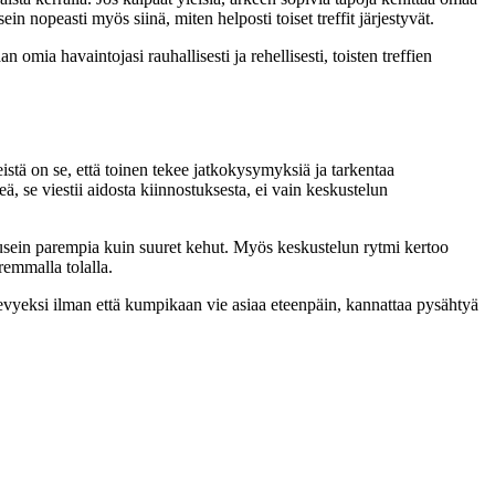
 nopeasti myös siinä, miten helposti toiset treffit järjestyvät.
n omia havaintojasi rauhallisesti ja rehellisesti, toisten treffien
stä on se, että toinen tekee jatkokysymyksiä ja tarkentaa
keä, se viestii aidosta kiinnostuksesta, ei vain keskustelun
at usein parempia kuin suuret kehut. Myös keskustelun rytmi kertoo
remmalla tolalla.
 kevyeksi ilman että kumpikaan vie asiaa eteenpäin, kannattaa pysähtyä