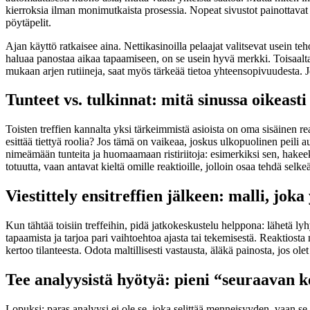
kierroksia ilman monimutkaista prosessia. Nopeat sivustot painottavat h
pöytäpelit.
Ajan käyttö ratkaisee aina. Nettikasinoilla pelaajat valitsevat usein 
haluaa panostaa aikaa tapaamiseen, on se usein hyvä merkki. Toisaalta t
mukaan arjen rutiineja, saat myös tärkeää tietoa yhteensopivuudesta. 
Tunteet vs. tulkinnat: mitä sinussa oikeasti
Toisten treffien kannalta yksi tärkeimmistä asioista on oma sisäinen 
esittää tiettyä roolia? Jos tämä on vaikeaa, joskus ulkopuolinen peili au
nimeämään tunteita ja huomaamaan ristiriitoja: esimerkiksi sen, hakeeko
totuutta, vaan antavat kieltä omille reaktioille, jolloin osaa tehdä selke
Viestittely ensitreffien jälkeen: malli, joka
Kun tähtää toisiin treffeihin, pidä jatkokeskustelu helppona: lähetä lyhy
tapaamista ja tarjoa pari vaihtoehtoa ajasta tai tekemisestä. Reaktiosta
kertoo tilanteesta. Odota maltillisesti vastausta, äläkä painosta, jos ol
Tee analyysistä hyötyä: pieni “seuraavan 
Lopuksi: paras analyysi ei ole se, joka selittää menneisyyden, vaan se, 