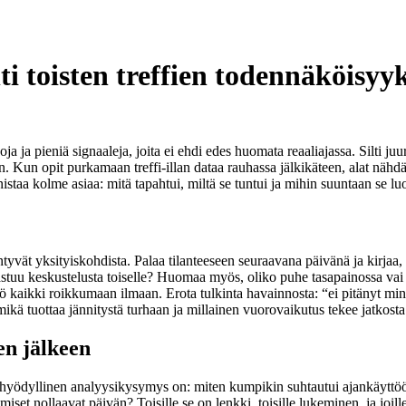
i toisten treffien todennäköisyyk
ja ja pieniä signaaleja, joita ei ehdi edes huomata reaaliajassa. Silti ju
en. Kun opit purkamaan treffi-illan dataa rauhassa jälkikäteen, alat nähd
staa kolme asiaa: mitä tapahtui, miltä se tuntui ja mihin suuntaan se luo
ntyvät yksityiskohdista. Palaa tilanteeseen seuraavana päivänä ja kirjaa,
vastuu keskustelusta toiselle? Huomaa myös, oliko puhe tasapainossa vai 
ikö kaikki roikkumaan ilmaan. Erota tulkinta havainnosta: “ei pitänyt min
ikä tuottaa jännitystä turhaan ja millainen vuorovaikutus tekee jatkost
en jälkeen
yksi hyödyllinen analyysikysymys on: miten kumpikin suhtautui ajankäyttöön
miset nollaavat päivän? Toisille se on lenkki, toisille lukeminen, ja joil