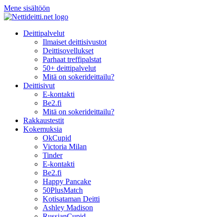
Mene sisältöön
Deittipalvelut
Ilmaiset deittisivustot
Deittisovellukset
Parhaat treffipalstat
50+ deittipalvelut
Mitä on sokerideittailu?
Deittisivut
E-kontakti
Be2.fi
Mitä on sokerideittailu?
Rakkaustestit
Kokemuksia
OkCupid
Victoria Milan
Tinder
E-kontakti
Be2.fi
Happy Pancake
50PlusMatch
Kotisataman Deitti
Ashley Madison
RussianCupid