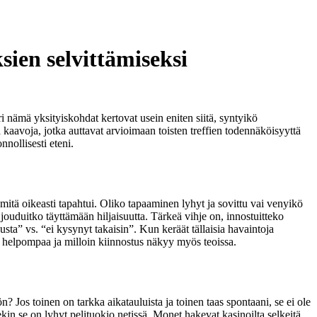
sien selvittämiseksi
uri nämä yksityiskohdat kertovat usein eniten siitä, syntyikö
ä kaavoja, jotka auttavat arvioimaan toisten treffien todennäköisyyttä
nnollisesti eteni.
 mitä oikeasti tapahtui. Oliko tapaaminen lyhyt ja sovittu vai venyikö
jouduitko täyttämään hiljaisuutta. Tärkeä vihje on, innostuitteko
usta” vs. “ei kysynyt takaisin”. Kun keräät tällaisia havaintoja
a helpompaa ja milloin kiinnostus näkyy myös teoissa.
? Jos toinen on tarkka aikatauluista ja toinen taas spontaani, se ei ole
lekin se on lyhyt pelituokio netissä. Monet hakevat kasinoilta selkeitä