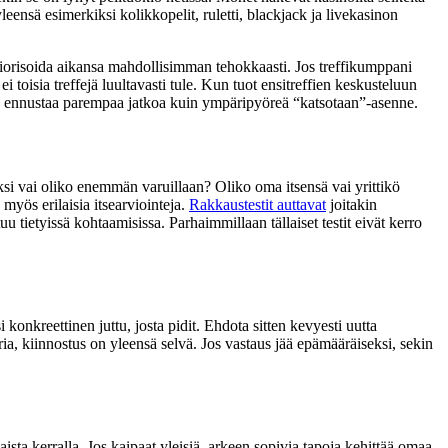
eensä esimerkiksi kolikkopelit, ruletti, blackjack ja livekasinon
priorisoida aikansa mahdollisimman tehokkaasti. Jos treffikumppani
toisia treffejä luultavasti tule. Kun tuot ensitreffien keskusteluun
nsä ennustaa parempaa jatkoa kuin ympäripyöreä “katsotaan”-asenne.
ksi vai oliko enemmän varuillaan? Oliko oma itsensä vai yrittikö
 myös erilaisia itsearviointeja.
Rakkaustestit auttavat
joitakin
 tietyissä kohtaamisissa. Parhaimmillaan tällaiset testit eivät kerro
 konkreettinen juttu, josta pidit. Ehdota sitten kevyesti uutta
eria, kiinnostus on yleensä selvä. Jos vastaus jää epämääräiseksi, sekin
ista kerralla. Jos kaipaat yleisiä, arkeen sopivia tapoja kehittää omaa