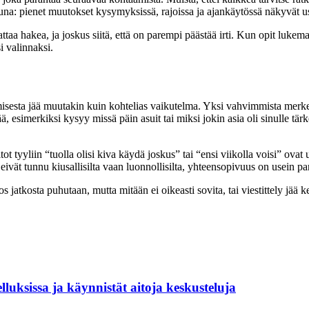
a: pienet muutokset kysymyksissä, rajoissa ja ajankäytössä näkyvät usein
attaa hakea, ja joskus siitä, että on parempi päästää irti. Kun opit lukemaa
 valinnaksi.
misesta jää muutakin kuin kohtelias vaikutelma. Yksi vahvimmista merkei
ää, esimerkiksi kysyy missä päin asuit tai miksi jokin asia oli sinulle tär
ot tyyliin “tuolla olisi kiva käydä joskus” tai “ensi viikolla voisi” ov
 eivät tunnu kiusallisilta vaan luonnollisilta, yhteensopivuus on usein pa
jatkosta puhutaan, mutta mitään ei oikeasti sovita, tai viestittely jää
lluksissa ja käynnistät aitoja keskusteluja