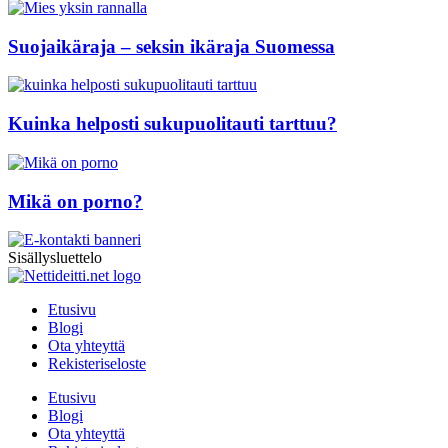
Suojaikäraja – seksin ikäraja Suomessa
Kuinka helposti sukupuolitauti tarttuu?
Mikä on porno?
Sisällysluettelo
Etusivu
Blogi
Ota yhteyttä
Rekisteriseloste
Etusivu
Blogi
Ota yhteyttä