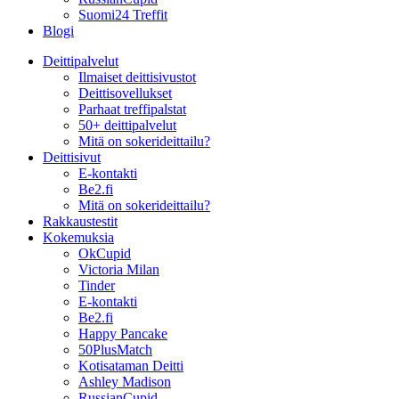
Suomi24 Treffit
Blogi
Deittipalvelut
Ilmaiset deittisivustot
Deittisovellukset
Parhaat treffipalstat
50+ deittipalvelut
Mitä on sokerideittailu?
Deittisivut
E-kontakti
Be2.fi
Mitä on sokerideittailu?
Rakkaustestit
Kokemuksia
OkCupid
Victoria Milan
Tinder
E-kontakti
Be2.fi
Happy Pancake
50PlusMatch
Kotisataman Deitti
Ashley Madison
RussianCupid