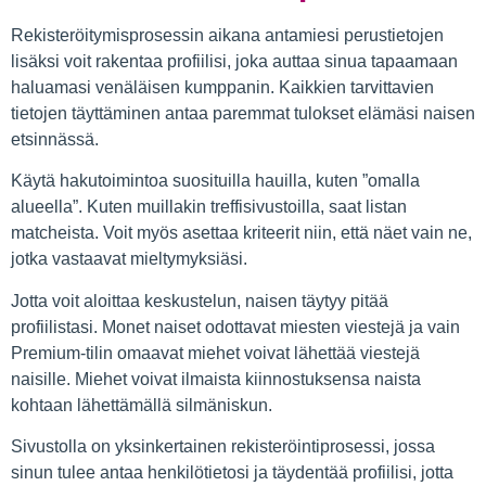
Rekisteröitymisprosessin aikana antamiesi perustietojen
lisäksi voit rakentaa profiilisi, joka auttaa sinua tapaamaan
haluamasi venäläisen kumppanin. Kaikkien tarvittavien
tietojen täyttäminen antaa paremmat tulokset elämäsi naisen
etsinnässä.
Käytä hakutoimintoa suosituilla hauilla, kuten ”omalla
alueella”. Kuten muillakin treffisivustoilla, saat listan
matcheista. Voit myös asettaa kriteerit niin, että näet vain ne,
jotka vastaavat mieltymyksiäsi.
Jotta voit aloittaa keskustelun, naisen täytyy pitää
profiilistasi. Monet naiset odottavat miesten viestejä ja vain
Premium-tilin omaavat miehet voivat lähettää viestejä
naisille. Miehet voivat ilmaista kiinnostuksensa naista
kohtaan lähettämällä silmäniskun.
Sivustolla on yksinkertainen rekisteröintiprosessi, jossa
sinun tulee antaa henkilötietosi ja täydentää profiilisi, jotta