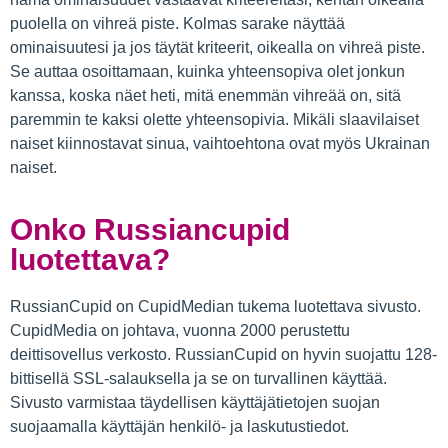
puolella on vihreä piste. Kolmas sarake näyttää
ominaisuutesi ja jos täytät kriteerit, oikealla on vihreä piste.
Se auttaa osoittamaan, kuinka yhteensopiva olet jonkun
kanssa, koska näet heti, mitä enemmän vihreää on, sitä
paremmin te kaksi olette yhteensopivia. Mikäli slaavilaiset
naiset kiinnostavat sinua, vaihtoehtona ovat myös Ukrainan
naiset.
Onko Russiancupid
luotettava?
RussianCupid on CupidMedian tukema luotettava sivusto.
CupidMedia on johtava, vuonna 2000 perustettu
deittisovellus verkosto. RussianCupid on hyvin suojattu 128-
bittisellä SSL-salauksella ja se on turvallinen käyttää.
Sivusto varmistaa täydellisen käyttäjätietojen suojan
suojaamalla käyttäjän henkilö- ja laskutustiedot.