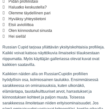
Pidän profiilistasi
Haluatko keskustella?
Olemme täydellinen pari
Hyväksy yhteystietoni
Etsii avioliittoa
Olen kiinnostunut sinusta
Hei siellä!
Russian Cupid tarjoaa yllättävän yksityiskohtaisia profiileja.
Kaikki voivat katsoa näyttökuvia ilmaiseksi tilauksestaan
riippumatta. Myös käyttäjän galleriassa olevat kuvat ovat
kaikkien saatavilla.
Kaikkien näiden alla on RussianCupidin profiilien
hyödyllisin osa, kolmiosainen taulukko. Ensimmäisessä
sarakkeessa on ominaisuuksia, kuten ulkonäkö,
elämäntapa, tausta/kulttuuriset arvot, harrastukset ja
kiinnostuksen kohteet ja paljon muuta. Toisessa
sarakkeessa ilmoitetaan niiden erityisominaisuudet. Jos
nämä ominaisuudet vastaavat kriteereitäsi, kentän oikealla