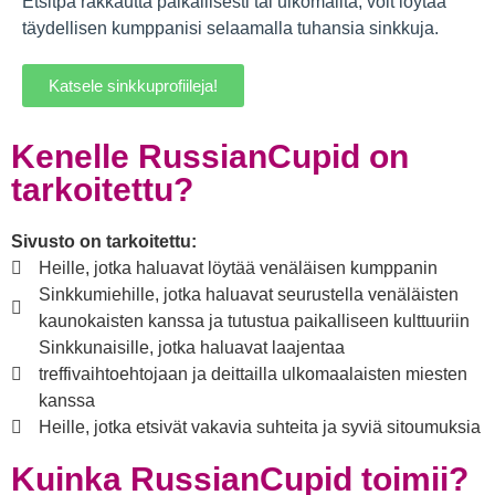
Etsitpä rakkautta paikallisesti tai ulkomailta, voit löytää
täydellisen kumppanisi selaamalla tuhansia sinkkuja.
Katsele sinkkuprofiileja!
Kenelle RussianCupid on
tarkoitettu?
Sivusto on tarkoitettu:
Heille, jotka haluavat löytää venäläisen kumppanin
Sinkkumiehille, jotka haluavat seurustella venäläisten
kaunokaisten kanssa ja tutustua paikalliseen kulttuuriin
Sinkkunaisille, jotka haluavat laajentaa
treffivaihtoehtojaan ja deittailla ulkomaalaisten miesten
kanssa
Heille, jotka etsivät vakavia suhteita ja syviä sitoumuksia
Kuinka RussianCupid toimii?