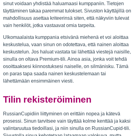
sinut voidaan yhdistää haluamaasi kumppaniin. Tietojen
täyttäminen takaa paremmat tulokset. Sivuston käyttäjillä on
mahdollisuus asettaa kriteerinsä siten, että näkyviin tulevat
vain henkilöt, jotka vastaavat omia tarpeita.
Ulkomaalaista kumppania etsivänä miehenä et voi aloittaa
keskustelua, vaan sinun on odotettava, että nainen aloittaa
keskustelun. Jos haluat vastata tai lähettää viestejä naisille,
sinulla on oltava Premium-tili. Ainoa asia, jonka voit tehdä
osoittaaksesi kiinnostuksesi naiselle, on silmänisku. Tämä
on paras tapa saada nainen keskustelemaan tai
lähettämään ensimmäinen viesti.
Tilin rekisteröiminen
RussianCupidiin liittyminen on erittäin nopea ja kätevä
prosessi. Sinun tarvitsee vain täyttää kolme kenttää ja kaksi
valintaruutua tiedoillasi, ja niin sinulla on RussianCupid-tili.
Sivustolla sinua kehotetaan lataamaan valokuva, mutta