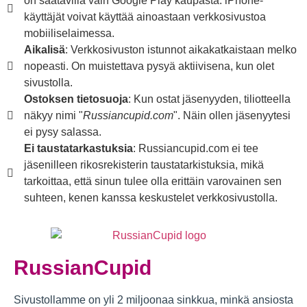
on saatavilla vain Google Play kaupasta. iPhone-
käyttäjät voivat käyttää ainoastaan verkkosivustoa
mobiiliselaimessa.
Aikalisä
: Verkkosivuston istunnot aikakatkaistaan melko
nopeasti. On muistettava pysyä aktiivisena, kun olet
sivustolla.
Ostoksen tietosuoja
: Kun ostat jäsenyyden, tiliotteella
näkyy nimi "
Russiancupid.com
". Näin ollen jäsenyytesi
ei pysy salassa.
Ei taustatarkastuksia
: Russiancupid.com ei tee
jäsenilleen rikosrekisterin taustatarkistuksia, mikä
tarkoittaa, että sinun tulee olla erittäin varovainen sen
suhteen, kenen kanssa keskustelet verkkosivustolla.
RussianCupid
Sivustollamme on yli 2 miljoonaa sinkkua, minkä ansiosta