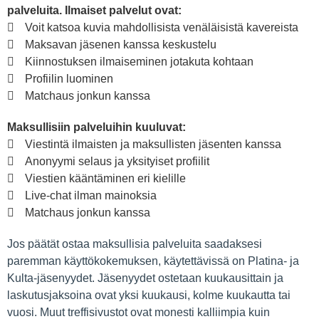
palveluita. Ilmaiset palvelut ovat:
Voit katsoa kuvia mahdollisista venäläisistä kavereista
Maksavan jäsenen kanssa keskustelu
Kiinnostuksen ilmaiseminen jotakuta kohtaan
Profiilin luominen
Matchaus jonkun kanssa
Maksullisiin palveluihin kuuluvat:
Viestintä ilmaisten ja maksullisten jäsenten kanssa
Anonyymi selaus ja yksityiset profiilit
Viestien kääntäminen eri kielille
Live-chat ilman mainoksia
Matchaus jonkun kanssa
Jos päätät ostaa maksullisia palveluita saadaksesi
paremman käyttökokemuksen, käytettävissä on Platina- ja
Kulta-jäsenyydet. Jäsenyydet ostetaan kuukausittain ja
laskutusjaksoina ovat yksi kuukausi, kolme kuukautta tai
vuosi. Muut treffisivustot ovat monesti kalliimpia kuin