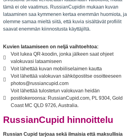
tämä ei ole vaatimus. RussianCupidin mukaan kuvan
lataaminen saa kymmenen kertaa enemmän huomiota, ja
olemme samaa mieltä siitä, että kuvia sisältävät profiilit
saavat enemmän kiinnostusta käyttäjiltä.
Kuvien lataamiseen on neljä vaihtoehtoa:
Voit lukea QR-koodin, jonka jälkeen saat ohjeet
valokuvasi lataamiseen
Voit lähettää kuvan mobiiliselaimen kautta
Voit lähettää valokuvan sähköpostitse osoitteeseen
photos@russiancupid.com
Voit lähettää tulostetun valokuvan heidän
postilokeroonsa: RussianCupid.com, PL 9304, Gold
Coast MC QLD 9726, Australia.
RussianCupid hinnoittelu
Russian Cupid tarjoaa sekä ilmaisia että maksullisia