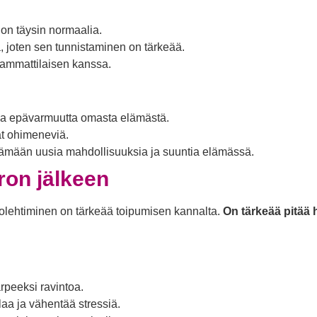
 on täysin normaalia.
 joten sen tunnistaminen on tärkeää.
i ammattilaisen kanssa.
 ja epävarmuutta omasta elämästä.
at ohimeneviä.
tämään uusia mahdollisuuksia ja suuntia elämässä.
ron jälkeen
huolehtiminen on tärkeää toipumisen kannalta.
On tärkeää pitää 
arpeeksi ravintoa.
laa ja vähentää stressiä.