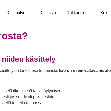
Deittipalvelut
Deittisivut
Rakkaustestit
Koke
rosta?
 niiden käsittely
käsittely on tärkeä osa toipumista.
Ero on usein valtava muutos
i ilmetä itkemisenä tai vetäytymisenä.
sesti jos suhde oli pitkäkestoinen.
sitellä tunteita rauhassa.