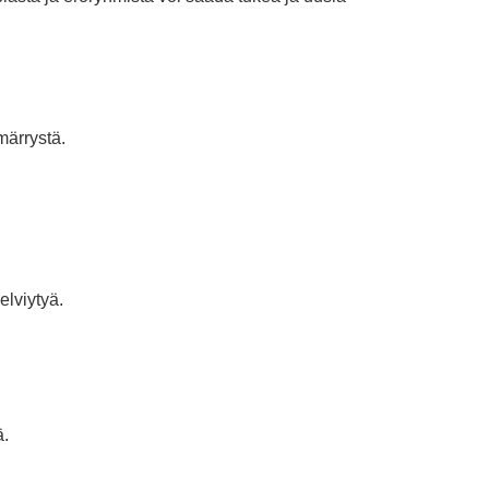
märrystä.
elviytyä.
ä.