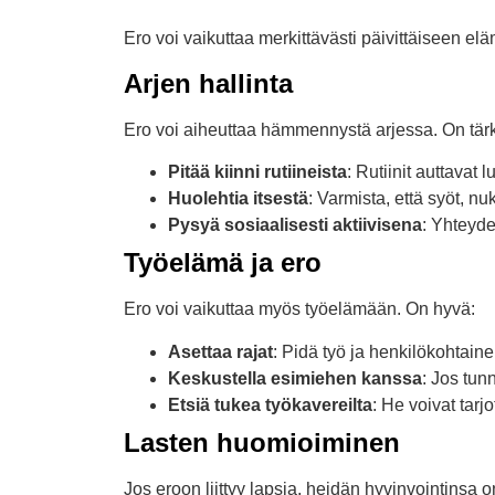
Ero voi vaikuttaa merkittävästi päivittäiseen e
Arjen hallinta
Ero voi aiheuttaa hämmennystä arjessa. On tär
Pitää kiinni rutiineista
: Rutiinit auttavat
Huolehtia itsestä
: Varmista, että syöt, nuku
Pysyä sosiaalisesti aktiivisena
: Yhteyde
Työelämä ja ero
Ero voi vaikuttaa myös työelämään. On hyvä:
Asettaa rajat
: Pidä työ ja henkilökohtaine
Keskustella esimiehen kanssa
: Jos tunn
Etsiä tukea työkavereilta
: He voivat tarj
Lasten huomioiminen
Jos eroon liittyy lapsia, heidän hyvinvointinsa o