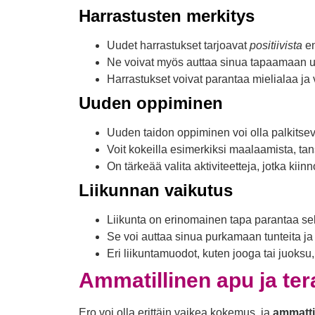
Harrastusten merkitys
Uudet harrastukset tarjoavat
positiivista
en
Ne voivat myös auttaa sinua tapaamaan uu
Harrastukset voivat parantaa mielialaa ja 
Uuden oppiminen
Uuden taidon oppiminen voi olla palkitseva
Voit kokeilla esimerkiksi maalaamista, tan
On tärkeää valita aktiviteetteja, jotka kiinn
Liikunnan vaikutus
Liikunta on erinomainen tapa parantaa sekä
Se voi auttaa sinua purkamaan tunteita j
Eri liikuntamuodot, kuten jooga tai juoksu,
Ammatillinen apu ja ter
Ero voi olla erittäin vaikea kokemus, ja
ammatti