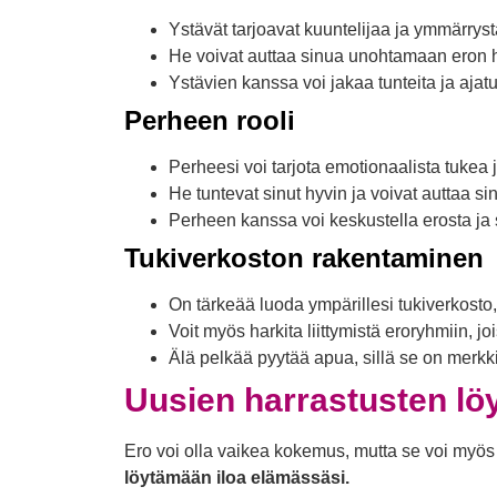
Ystävät tarjoavat kuuntelijaa ja ymmärryst
He voivat auttaa sinua unohtamaan eron h
Ystävien kanssa voi jakaa tunteita ja ajat
Perheen rooli
Perheesi voi tarjota emotionaalista tukea
He tuntevat sinut hyvin ja voivat auttaa 
Perheen kanssa voi keskustella erosta ja 
Tukiverkoston rakentaminen
On tärkeää luoda ympärillesi tukiverkosto,
Voit myös harkita liittymistä eroryhmiin, 
Älä pelkää pyytää apua, sillä se on merkk
Uusien harrastusten lö
Ero voi olla vaikea kokemus, mutta se voi myös
löytämään iloa elämässäsi.