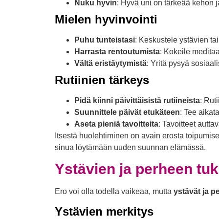
Nuku hyvin
: Hyvä uni on tärkeää kehon j
Mielen hyvinvointi
Puhu tunteistasi
: Keskustele ystävien ta
Harrasta rentoutumista
: Kokeile meditaa
Vältä eristäytymistä
: Yritä pysyä sosiaali
Rutiinien tärkeys
Pidä kiinni päivittäisistä rutiineista
: Rut
Suunnittele päivät etukäteen
: Tee aikata
Aseta pieniä tavoitteita
: Tavoitteet autt
Itsestä huolehtiminen on avain erosta toipumisee
sinua löytämään uuden suunnan elämässä.
Ystävien ja perheen tuk
Ero voi olla todella vaikeaa, mutta
ystävät ja p
Ystävien merkitys