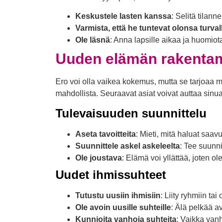
Keskustele lasten kanssa
: Selitä tilan
Varmista, että he tuntevat olonsa turval
Ole läsnä
: Anna lapsille aikaa ja huomiota,
Uuden elämän rakenta
Ero voi olla vaikea kokemus, mutta se tarjoaa 
mahdollista. Seuraavat asiat voivat auttaa sinu
Tulevaisuuden suunnittelu
Aseta tavoitteita
: Mieti, mitä haluat saavu
Suunnittele askel askeleelta
: Tee suunni
Ole joustava
: Elämä voi yllättää, joten 
Uudet ihmissuhteet
Tutustu uusiin ihmisiin
: Liity ryhmiin tai
Ole avoin uusille suhteille
: Älä pelkää a
Kunnioita vanhoja suhteita
: Vaikka vanh