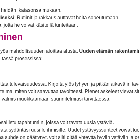
ne heidän ikätasonsa mukaan.
liseksi
: Rutiinit ja rakkaus auttavat heitä sopeutumaan.
 jotta he voivat käsitellä tunteitaan.
minen
myös mahdollisuuden aloittaa alusta.
Uuden elämän rakentami
a tässä prosessissa:
ttaa tulevaisuudessa. Kirjoita ylös lyhyen ja pitkän aikavälin tavo
telma, miten voit saavuttaa tavoitteesi. Pienet askeleet vievät s
ole valmis muokkaamaan suunnitelmiasi tarvittaessa.
 osallistu tapahtumiin, joissa voit tavata uusia ystäviä.
vata sydäntäsi uusille ihmisille. Uudet ystävyyssuhteet voivat tu
a suhde on päättynyt, voit silti pitää yhteyttä hyviin ystäviin ja