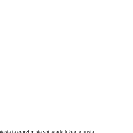
iasta ja eroryhmistä voi saada tukea ja uusia