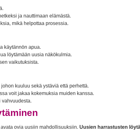
ä.
etkeksi ja nauttimaan elämästä.
uksia, mikä helpottaa prosessia.
 ja käytännön apua.
sinua löytämään uusia näkökulmia.
sen vaikutuksista.
 johon kuuluu sekä ystäviä että perhettä.
joissa voit jakaa kokemuksia muiden kanssa.
i vahvuudesta.
ytäminen
 avata ovia uusiin mahdollisuuksiin.
Uusien harrastusten löyt