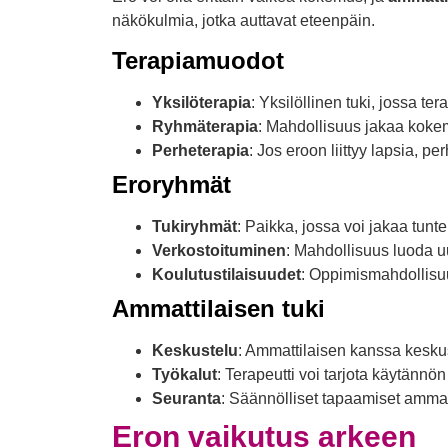
näkökulmia, jotka auttavat eteenpäin.
Terapiamuodot
Yksilöterapia
: Yksilöllinen tuki, jossa te
Ryhmäterapia
: Mahdollisuus jakaa koke
Perheterapia
: Jos eroon liittyy lapsia, 
Eroryhmät
Tukiryhmät
: Paikka, jossa voi jakaa tunt
Verkostoituminen
: Mahdollisuus luoda uu
Koulutustilaisuudet
: Oppimismahdollisuu
Ammattilaisen tuki
Keskustelu
: Ammattilaisen kanssa keskus
Työkalut
: Terapeutti voi tarjota käytännön
Seuranta
: Säännölliset tapaamiset ammatt
Eron vaikutus arkeen