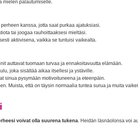
a mielen palautumiselle.
i perheen kanssa, jotta saat purkaa ajatuksiasi.
tiota tai joogaa rauhoittaaksesi mieltäsi.
sesti aktiivisena, vaikka se tuntuisi vaikealta.
iinit auttavat tuomaan turvaa ja ennakoitavuutta elämään.
ulu, joka sisältää aikaa itsellesi ja ystäville.
avat sinua pysymään motivoituneena ja eteenpäin.
n. Muista, että on täysin normaalia tuntea surua ja muita vaikeit
i
erheesi voivat olla suurena tukena
. Heidän läsnäolonsa voi au