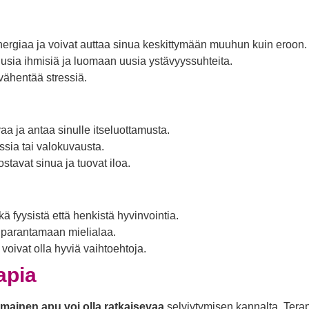
ergiaa ja voivat auttaa sinua keskittymään muuhun kuin eroon.
sia ihmisiä ja luomaan uusia ystävyyssuhteita.
vähentää stressiä.
a ja antaa sinulle itseluottamusta.
ssia tai valokuvausta.
ostavat sinua ja tuovat iloa.
 fyysistä että henkistä hyvinvointia.
a parantamaan mielialaa.
 voivat olla hyviä vaihtoehtoja.
apia
mainen apu voi olla ratkaisevaa
selviytymisen kannalta. Terap