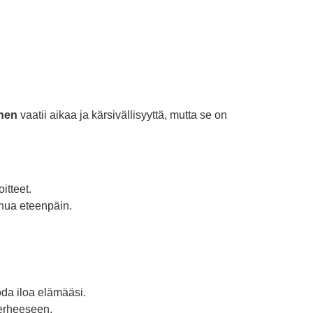
nen
vaatii aikaa ja kärsivällisyyttä, mutta se on
itteet.
inua eteenpäin.
oda iloa elämääsi.
 perheeseen.