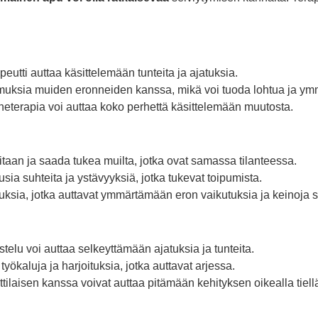
rapeutti auttaa käsittelemään tunteita ja ajatuksia.
muksia muiden eronneiden kanssa, mikä voi tuoda lohtua ja ym
perheterapia voi auttaa koko perhettä käsittelemään muutosta.
eitaan ja saada tukea muilta, jotka ovat samassa tilanteessa.
sia suhteita ja ystävyyksiä, jotka tukevat toipumista.
ksia, jotka auttavat ymmärtämään eron vaikutuksia ja keinoja s
telu voi auttaa selkeyttämään ajatuksia ja tunteita.
 työkaluja ja harjoituksia, jotka auttavat arjessa.
ilaisen kanssa voivat auttaa pitämään kehityksen oikealla tiell