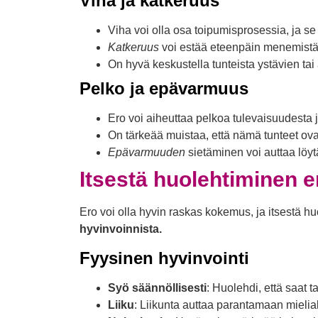
Viha ja katkeruus
Viha voi olla osa toipumisprosessia, ja se
Katkeruus
voi estää eteenpäin menemistä,
On hyvä keskustella tunteista ystävien ta
Pelko ja epävarmuus
Ero voi aiheuttaa pelkoa tulevaisuudesta
On tärkeää muistaa, että nämä tunteet ov
Epävarmuuden
sietäminen voi auttaa löy
Itsestä huolehtiminen e
Ero voi olla hyvin raskas kokemus, ja itsestä 
hyvinvoinnista.
Fyysinen hyvinvointi
Syö säännöllisesti
: Huolehdi, että saat t
Liiku
: Liikunta auttaa parantamaan mielia