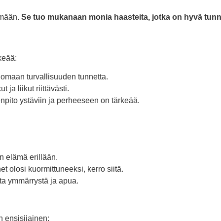
lämään.
Se tuo mukanaan monia haasteita, jotka on hyvä tunnis
keää:
 luomaan turvallisuuden tunnetta.
t ja liikut riittävästi.
npito ystäviin ja perheeseen on tärkeää.
n elämä erillään.
et olosi kuormittuneeksi, kerro siitä.
ota ymmärrystä ja apua.
n ensisijainen: