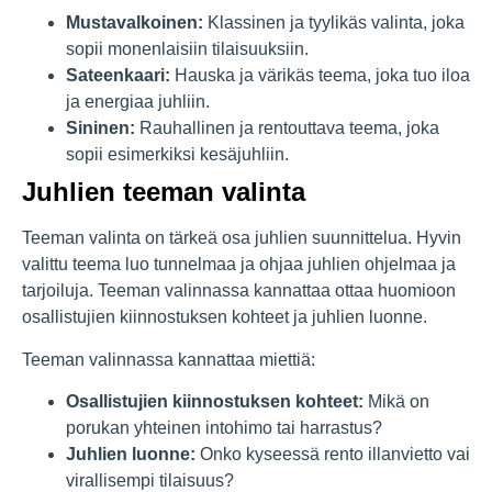
Mustavalkoinen:
Klassinen ja tyylikäs valinta, joka
sopii monenlaisiin tilaisuuksiin.
Sateenkaari:
Hauska ja värikäs teema, joka tuo iloa
ja energiaa juhliin.
Sininen:
Rauhallinen ja rentouttava teema, joka
sopii esimerkiksi kesäjuhliin.
Juhlien teeman valinta
Teeman valinta on tärkeä osa juhlien suunnittelua. Hyvin
valittu teema luo tunnelmaa ja ohjaa juhlien ohjelmaa ja
tarjoiluja. Teeman valinnassa kannattaa ottaa huomioon
osallistujien kiinnostuksen kohteet ja juhlien luonne.
Teeman valinnassa kannattaa miettiä:
Osallistujien kiinnostuksen kohteet:
Mikä on
porukan yhteinen intohimo tai harrastus?
Juhlien luonne:
Onko kyseessä rento illanvietto vai
virallisempi tilaisuus?