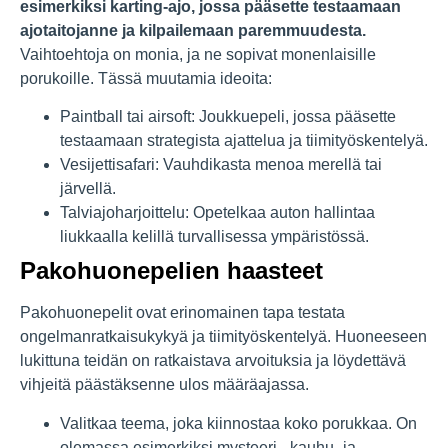
esimerkiksi karting-ajo, jossa pääsette testaamaan
ajotaitojanne ja kilpailemaan paremmuudesta.
Vaihtoehtoja on monia, ja ne sopivat monenlaisille
porukoille. Tässä muutamia ideoita:
Paintball tai airsoft: Joukkuepeli, jossa pääsette
testaamaan strategista ajattelua ja tiimityöskentelyä.
Vesijettisafari: Vauhdikasta menoa merellä tai
järvellä.
Talviajoharjoittelu: Opetelkaa auton hallintaa
liukkaalla kelillä turvallisessa ympäristössä.
Pakohuonepelien haasteet
Pakohuonepelit ovat erinomainen tapa testata
ongelmanratkaisukykyä ja tiimityöskentelyä. Huoneeseen
lukittuna teidän on ratkaistava arvoituksia ja löydettävä
vihjeitä päästäksenne ulos määräajassa.
Valitkaa teema, joka kiinnostaa koko porukkaa. On
olemassa esimerkiksi mysteeri-, kauhu- ja