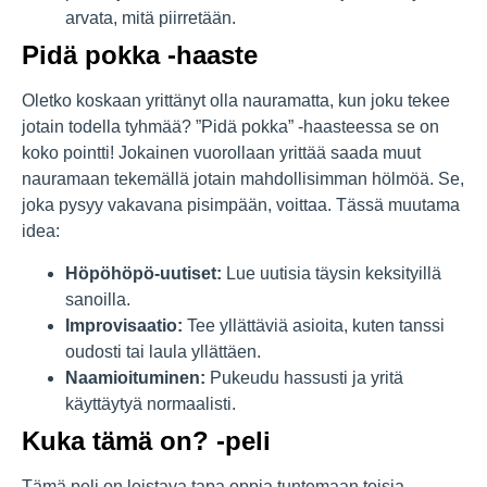
arvata, mitä piirretään.
Pidä pokka -haaste
Oletko koskaan yrittänyt olla nauramatta, kun joku tekee
jotain todella tyhmää? ”Pidä pokka” -haasteessa se on
koko pointti! Jokainen vuorollaan yrittää saada muut
nauramaan tekemällä jotain mahdollisimman hölmöä. Se,
joka pysyy vakavana pisimpään, voittaa. Tässä muutama
idea:
Höpöhöpö-uutiset:
Lue uutisia täysin keksityillä
sanoilla.
Improvisaatio:
Tee yllättäviä asioita, kuten tanssi
oudosti tai laula yllättäen.
Naamioituminen:
Pukeudu hassusti ja yritä
käyttäytyä normaalisti.
Kuka tämä on? -peli
Tämä peli on loistava tapa oppia tuntemaan toisia