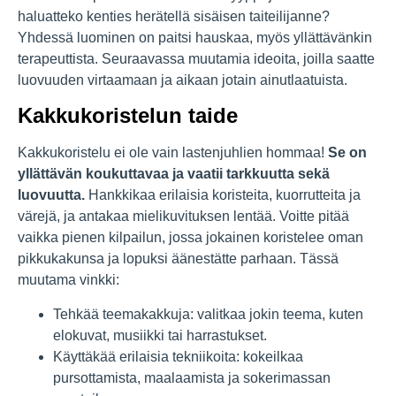
haluatteko kenties herätellä sisäisen taiteilijanne?
Yhdessä luominen on paitsi hauskaa, myös yllättävänkin
terapeuttista. Seuraavassa muutamia ideoita, joilla saatte
luovuuden virtaamaan ja aikaan jotain ainutlaatuista.
Kakkukoristelun taide
Kakkukoristelu ei ole vain lastenjuhlien hommaa!
Se on
yllättävän koukuttavaa ja vaatii tarkkuutta sekä
luovuutta.
Hankkikaa erilaisia koristeita, kuorrutteita ja
värejä, ja antakaa mielikuvituksen lentää. Voitte pitää
vaikka pienen kilpailun, jossa jokainen koristelee oman
pikkukakunsa ja lopuksi äänestätte parhaan. Tässä
muutama vinkki:
Tehkää teemakakkuja: valitkaa jokin teema, kuten
elokuvat, musiikki tai harrastukset.
Käyttäkää erilaisia tekniikoita: kokeilkaa
pursottamista, maalaamista ja sokerimassan