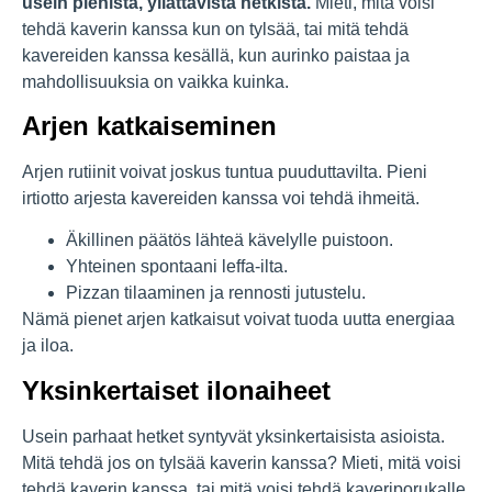
usein pienistä, yllättävistä hetkistä.
Mieti, mitä voisi
tehdä kaverin kanssa kun on tylsää, tai mitä tehdä
kavereiden kanssa kesällä, kun aurinko paistaa ja
mahdollisuuksia on vaikka kuinka.
Arjen katkaiseminen
Arjen rutiinit voivat joskus tuntua puuduttavilta. Pieni
irtiotto arjesta kavereiden kanssa voi tehdä ihmeitä.
Äkillinen päätös lähteä kävelylle puistoon.
Yhteinen spontaani leffa-ilta.
Pizzan tilaaminen ja rennosti jutustelu.
Nämä pienet arjen katkaisut voivat tuoda uutta energiaa
ja iloa.
Yksinkertaiset ilonaiheet
Usein parhaat hetket syntyvät yksinkertaisista asioista.
Mitä tehdä jos on tylsää kaverin kanssa? Mieti, mitä voisi
tehdä kaverin kanssa, tai mitä voisi tehdä kaveriporukalle,