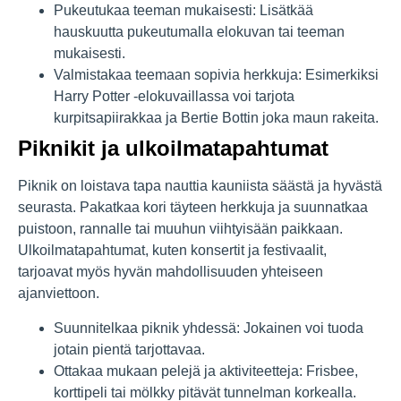
Pukeutukaa teeman mukaisesti: Lisätkää
hauskuutta pukeutumalla elokuvan tai teeman
mukaisesti.
Valmistakaa teemaan sopivia herkkuja: Esimerkiksi
Harry Potter -elokuvaillassa voi tarjota
kurpitsapiirakkaa ja Bertie Bottin joka maun rakeita.
Piknikit ja ulkoilmatapahtumat
Piknik on loistava tapa nauttia kauniista säästä ja hyvästä
seurasta. Pakatkaa kori täyteen herkkuja ja suunnatkaa
puistoon, rannalle tai muuhun viihtyisään paikkaan.
Ulkoilmatapahtumat, kuten konsertit ja festivaalit,
tarjoavat myös hyvän mahdollisuuden yhteiseen
ajanviettoon.
Suunnitelkaa piknik yhdessä: Jokainen voi tuoda
jotain pientä tarjottavaa.
Ottakaa mukaan pelejä ja aktiviteetteja: Frisbee,
korttipeli tai mölkky pitävät tunnelman korkealla.