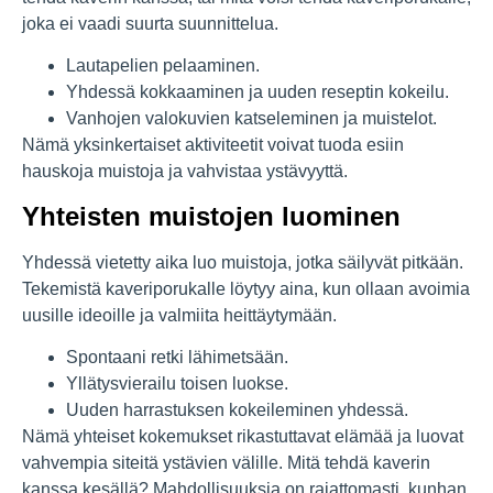
joka ei vaadi suurta suunnittelua.
Lautapelien pelaaminen.
Yhdessä kokkaaminen ja uuden reseptin kokeilu.
Vanhojen valokuvien katseleminen ja muistelot.
Nämä yksinkertaiset aktiviteetit voivat tuoda esiin
hauskoja muistoja ja vahvistaa ystävyyttä.
Yhteisten muistojen luominen
Yhdessä vietetty aika luo muistoja, jotka säilyvät pitkään.
Tekemistä kaveriporukalle löytyy aina, kun ollaan avoimia
uusille ideoille ja valmiita heittäytymään.
Spontaani retki lähimetsään.
Yllätysvierailu toisen luokse.
Uuden harrastuksen kokeileminen yhdessä.
Nämä yhteiset kokemukset rikastuttavat elämää ja luovat
vahvempia siteitä ystävien välille. Mitä tehdä kaverin
kanssa kesällä? Mahdollisuuksia on rajattomasti, kunhan