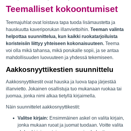
Teemalliset kokoontumiset
Teemajuhlat ovat loistava tapa tuoda lisämaustetta ja
hauskuutta kaveriporukan illanviettoihin.
Teeman valinta
helpottaa suunnittelua, kun kaikki ruokatarjoiluista
koristeisiin liittyy yhteiseen kokonaisuuteen.
Teema
voi olla mikä tahansa, mikä porukalle sopii, ja se antaa
mahdollisuuden luovuuteen ja yhdessä tekemiseen.
Aakkosnyyttikestien suunnittelu
Aakkosnyyttikestit ovat hauska ja luova tapa järjestää
illanvietto. Jokainen osallistuja tuo mukanaan ruokaa tai
juomaa, jonka nimi alkaa tietyllä kirjaimella.
Näin suunnittelet aakkosnyyttikestit:
Valitse kirjain:
Ensimmäinen askel on valita kirjain,
jonka mukaan ruoat ja juomat tuodaan. Voitte valita