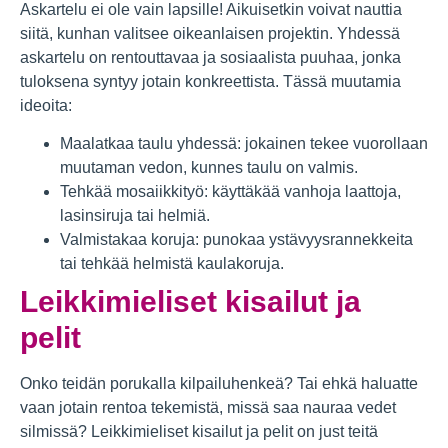
Askartelu ei ole vain lapsille! Aikuisetkin voivat nauttia
siitä, kunhan valitsee oikeanlaisen projektin. Yhdessä
askartelu on rentouttavaa ja sosiaalista puuhaa, jonka
tuloksena syntyy jotain konkreettista. Tässä muutamia
ideoita:
Maalatkaa taulu yhdessä: jokainen tekee vuorollaan
muutaman vedon, kunnes taulu on valmis.
Tehkää mosaiikkityö: käyttäkää vanhoja laattoja,
lasinsiruja tai helmiä.
Valmistakaa koruja: punokaa ystävyysrannekkeita
tai tehkää helmistä kaulakoruja.
Leikkimieliset kisailut ja
pelit
Onko teidän porukalla kilpailuhenkeä? Tai ehkä haluatte
vaan jotain rentoa tekemistä, missä saa nauraa vedet
silmissä? Leikkimieliset kisailut ja pelit on just teitä