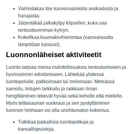
Valmistakaa itse kasvonaamioita avokadosta ja
hunajasta.
Järjestäkää jalkakylpy kilpaillen, kuka saa
rentouttavimman kylvyn.
Kokeilkaa kuumakivihierontaa (varovaisuutta
lämpötilan kanssa!).
Luonnonläheiset aktiviteetit
Luonto tarjoaa monia mahdollisuuksia rentoutumiseen ja
hyvinvoinnin edistämiseen. Lähtekää yhdessä
luontopolulle, patikoimaan tai melomaan. Metsässä
samoilu, lintujen tarkkailu ja raikkaan ilman
hengittäminen tekevät hyvää sekä keholle että mielelle.
Myös telttasaunan vuokraus ja sen pystyttäminen
luonnon helmaan voi olla unohtumaton kokemus.
Tutkikaa paikallisia luontopolkuja ja
kansallispuistoja.