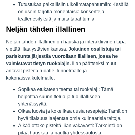
Tutustukaa paikallisiin ulkoilmatapahtumiin: Kesällä
on usein tarjolla monenlaisia konsertteja,
teatteriesityksiä ja muita tapahtumia.
Neljän tähden illallinen
Neljän tähden illallinen on hauska ja interaktiivinen tapa
viettää iltaa ystävien kanssa.
Jokainen osallistuja tai
pariskunta järjestää vuorollaan illallisen, jossa he
valmistavat tietyn ruokalajin.
Illan päätteeksi muut
antavat pisteitä ruoalle, tunnelmalle ja
kokonaisvaikutelmalle.
Sopikaa etukäteen teema tai ruokalaji: Tämä
helpottaa suunnittelua ja tuo illalliseen
yhtenäisyyttä.
Olkaa luovia ja kokeilkaa uusia reseptejä: Tämä on
hyvä tilaisuus laajentaa omia kulinaarisia taitoja.
Älkää ottako pisteitä liian vakavasti: Tärkeintä on
pitää hauskaa ja nauttia yhdessäolosta.