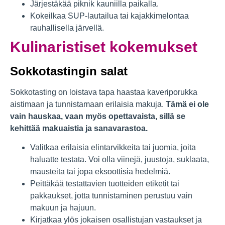
Järjestäkää piknik kauniilla paikalla.
Kokeilkaa SUP-lautailua tai kajakkimelontaa
rauhallisella järvellä.
Kulinaristiset kokemukset
Sokkotastingin salat
Sokkotasting on loistava tapa haastaa kaveriporukka
aistimaan ja tunnistamaan erilaisia makuja.
Tämä ei ole
vain hauskaa, vaan myös opettavaista, sillä se
kehittää makuaistia ja sanavarastoa.
Valitkaa erilaisia elintarvikkeita tai juomia, joita
haluatte testata. Voi olla viinejä, juustoja, suklaata,
mausteita tai jopa eksoottisia hedelmiä.
Peittäkää testattavien tuotteiden etiketit tai
pakkaukset, jotta tunnistaminen perustuu vain
makuun ja hajuun.
Kirjatkaa ylös jokaisen osallistujan vastaukset ja