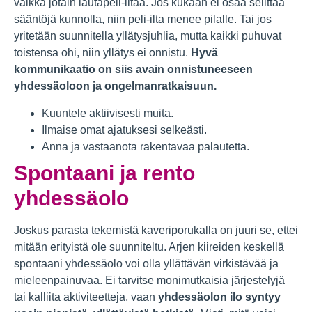
vaikka jotain lautapeli-iltaa. Jos kukaan ei osaa selittää
sääntöjä kunnolla, niin peli-ilta menee pilalle. Tai jos
yritetään suunnitella yllätysjuhlia, mutta kaikki puhuvat
toistensa ohi, niin yllätys ei onnistu.
Hyvä
kommunikaatio on siis avain onnistuneeseen
yhdessäoloon ja ongelmanratkaisuun.
Kuuntele aktiivisesti muita.
Ilmaise omat ajatuksesi selkeästi.
Anna ja vastaanota rakentavaa palautetta.
Spontaani ja rento
yhdessäolo
Joskus parasta tekemistä kaveriporukalla on juuri se, ettei
mitään erityistä ole suunniteltu. Arjen kiireiden keskellä
spontaani yhdessäolo voi olla yllättävän virkistävää ja
mieleenpainuvaa. Ei tarvitse monimutkaisia järjestelyjä
tai kalliita aktiviteetteja, vaan
yhdessäolon ilo syntyy