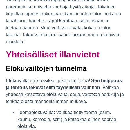
paremmin ja muistella vanhoja hyviä aikoja. Jokainen
kirjoittaa lapulle jonkun hauskan tai nolon jutun, mikä on
tapahtunut hänelle. Laput kerätään, sekoitetaan ja
luetaan ääneen. Muut yrittävät arvata, kuka on jutun
takana. Takuuvarma tapa saada aikaan naurua ja hyviä
muistoja!
Yhteisölliset illanvietot
Elokuvailtojen tunnelma
Elokuvailta on klassikko, joka toimii aina!
Sen helppous
ja rentous tekevät siitä täydellisen valinnan.
Valitkaa
yhdessä katsottava elokuva tai sarja, varatkaa herkkuja ja
tehkää olosta mahdollisimman mukava.
Teemaelokuvailta: Valitkaa tietty teema (esim.
kauhu, komedia, scifi) ja katsokaa siihen sopivia
elokuvia.