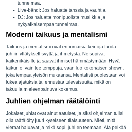
tunnelmaa.
Live-bändi: Jos haluatte tanssia ja vauhtia.
DJ: Jos haluatte monipuolista musiikkia ja
nykyaikaisempaa tunnelmaa.
Moderni taikuus ja mentalismi
Taikuus ja mentalismi ovat erinomaisia keinoja tuoda
juhliin yllätyksellisyyttä ja ihmetystä. Ne sopivat
kaikenikäisille ja saavat ihmiset hämmästymään. Hyvä
taikuri ei vain tee temppuja, vaan luo kokonaisen shown,
joka tempaa yleisön mukaansa. Mentalisti puolestaan voi
lukea ajatuksia tai ennustaa tulevaisuutta, mikä on
takuulla mieleenpainuva kokemus.
Juhlien ohjelman räätälöinti
Jokaiset juhlat ovat ainutlaatuiset, ja siksi ohjelman tulisi
olla räätälöity juuri kyseiseen tilaisuuteen. Mieti, mitä
vieraat haluavat ja mikä sopii juhlien teemaan. Älä pelkää