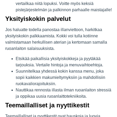
vertailkaa niitä lopuksi. Voitte myös keksiä
pistejärjestelmän ja palkinnon parhaalle maistajalle!
Yksityiskokin palvelut
Jos haluatte todella panostaa illanviettoon, harkitkaa
yksityiskokin palkkaamista. Kokki voi tulla kotiinne
valmistamaan herkullisen aterian ja kertomaan samalla
ruoanlaiton salaisuuksista.
Etsikää paikallisia yksityiskokkeja ja pyytäkää
tarjouksia. Vertaile hintoja ja menuvaihtoehtoja.
Suunnitelkaa yhdessä kokin kanssa menu, joka
sopii kaikkien makumieltymyksiin ja mahdollisiin
ruokavaliorajoituksiin.
Nauttikaa rennosta illasta ilman ruoanlaiton stressiä
ja oppikaa uusia ruoanlaittotekniikoita.
Teemaillalliset ja nyyttikestit
Teemaillalliset ja nyyttikestit ovat hauskoja ja luovia