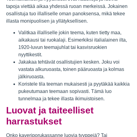
tapoja viettää aikaa yhdessä ruoan merkeissä. Jokainen
osallistuja tuo illalliselle oman panoksensa, mikä tekee
illasta monipuolisen ja yllätyksellisen.
Valitkaa illalliselle jokin teema, kuten tietty maa,
aikakausi tai ruokalaji. Esimerkiksi italialainen ilta,
1920-luvun teemajuhlat tai kasvisruokien
nyyttikestit.
Jakakaa tehtävät osallistujien kesken. Joku voi
vastata alkuruoasta, toinen pääruoasta ja kolmas
jälkiruoasta.
Koristele tila teeman mukaisesti ja pyytäkää kaikkia
pukeutumaan teemaan sopivasti. Tämä luo
tunnelmaa ja tekee illasta ikimuistoisen.
Luovat ja taiteelliset
harrastukset
Onko kaveriporukassanne luovia tyyppejä? Tai