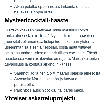
muotoilua.
Älkää pelätkö epäonnistua: tärkeintä on pitää
hauskaa ja oppia uutta.
Mysteericocktail-haaste
Oletteko koskaan miettineet, miltä maistuisi cocktail,
jonka ainesosia ette tiedä? Mysteericocktail-haaste on
juuri sitä! Jokainen osallistuja tuo mukanaan yhden tai
useamman salaisen ainesosan, joista muut yrittävät
sekoittaa mahdollisimman herkullisen cocktailin. Tässä
haasteessa vain mielikuvitus on rajana. Muista kuitenkin
turvallisuus ja kohtuus alkoholin kanssa!
Säännöt: Jokainen tuo X määrän salaisia ainesosia.
Arvostelu: Maun, ulkonäön ja luovuuden
perusteella.
Palkinto: Hauskin cocktail tai paras maku.
Yhteiset askarteluprojektit