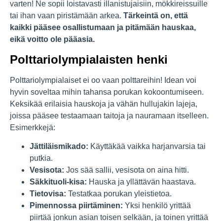
varten! Ne sopii loistavasti illanistujaisiin, mökkireissuille
tai ihan vaan piristämään arkea.
Tärkeintä on, että
kaikki pääsee osallistumaan ja pitämään hauskaa,
eikä voitto ole pääasia.
Polttariolympialaisten henki
Polttariolympialaiset ei oo vaan polttareihin! Idean voi
hyvin soveltaa mihin tahansa porukan kokoontumiseen.
Keksikää erilaisia hauskoja ja vähän hullujakin lajeja,
joissa pääsee testaamaan taitoja ja nauramaan itselleen.
Esimerkkejä:
Jättiläismikado:
Käyttäkää vaikka harjanvarsia tai
putkia.
Vesisota:
Jos sää sallii, vesisota on aina hitti.
Säkkituoli-kisa:
Hauska ja yllättävän haastava.
Tietovisa:
Testatkaa porukan yleistietoa.
Pimennossa piirtäminen:
Yksi henkilö yrittää
piirtää jonkun asian toisen selkään, ja toinen yrittää