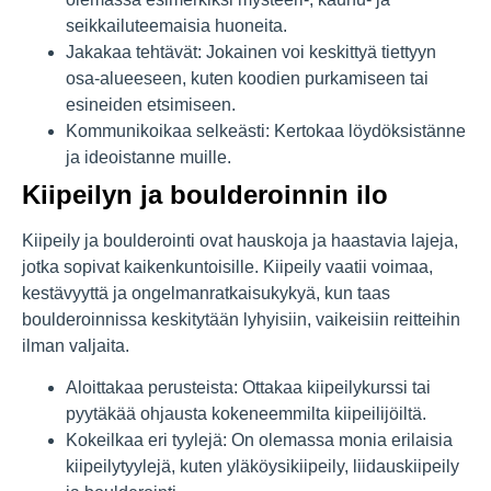
seikkailuteemaisia huoneita.
Jakakaa tehtävät: Jokainen voi keskittyä tiettyyn
osa-alueeseen, kuten koodien purkamiseen tai
esineiden etsimiseen.
Kommunikoikaa selkeästi: Kertokaa löydöksistänne
ja ideoistanne muille.
Kiipeilyn ja boulderoinnin ilo
Kiipeily ja boulderointi ovat hauskoja ja haastavia lajeja,
jotka sopivat kaikenkuntoisille. Kiipeily vaatii voimaa,
kestävyyttä ja ongelmanratkaisukykyä, kun taas
boulderoinnissa keskitytään lyhyisiin, vaikeisiin reitteihin
ilman valjaita.
Aloittakaa perusteista: Ottakaa kiipeilykurssi tai
pyytäkää ohjausta kokeneemmilta kiipeilijöiltä.
Kokeilkaa eri tyylejä: On olemassa monia erilaisia
kiipeilytyylejä, kuten yläköysikiipeily, liidauskiipeily