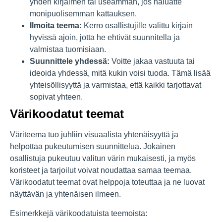
yhden kirjaimen tai useamman, jos haluatte
monipuolisemman kattauksen.
Ilmoita teema:
Kerro osallistujille valittu kirjain
hyvissä ajoin, jotta he ehtivät suunnitella ja
valmistaa tuomisiaan.
Suunnittele yhdessä:
Voitte jakaa vastuuta tai
ideoida yhdessä, mitä kukin voisi tuoda. Tämä lisää
yhteisöllisyyttä ja varmistaa, että kaikki tarjottavat
sopivat yhteen.
Värikoodatut teemat
Väriteema tuo juhliin visuaalista yhtenäisyyttä ja
helpottaa pukeutumisen suunnittelua. Jokainen
osallistuja pukeutuu valitun värin mukaisesti, ja myös
koristeet ja tarjoilut voivat noudattaa samaa teemaa.
Värikoodatut teemat ovat helppoja toteuttaa ja ne luovat
näyttävän ja yhtenäisen ilmeen.
Esimerkkejä värikoodatuista teemoista: