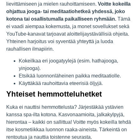
lievittämiseen ja mielen rauhoittamiseen.
Voitte kokeilla
ohjattua jooga- tai meditaatiohetkeä yhdessä, joko
kotona tai osallistumalla paikalliseen ryhmään.
Tämä
ei vaadi aiempaa kokemusta, ja monet sovellukset sekä
YouTube-kanavat tarjoavat aloittelijaystävällisiä ohjeita.
Yhteinen harjoitus voi syventää yhteyttä ja luoda
rauhallisen ilmapiirin.
Kokeilkaa eri joogatyylejä (esim. hathajooga,
yinjooga).
Etsikää luonnonläheinen paikka meditaatiolle.
Käyttäkää rauhoittavia eteerisiä öljyjä.
Yhteiset hemmotteluhetket
Kuka ei nauttisi hemmottelusta? Järjestäkää ystävien
kanssa spa-ilta kotona. Kasvonaamioita, jalkakylpyjä,
hierontaa – kaikki on sallittua! Voitte myös kokeilla tehdä
itse kosmetiikkaa luonnon raaka-aineista. Tärkeintä on
rentoutua ja nauttia toistenne seurasta.