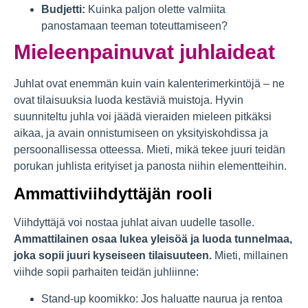
Budjetti:
Kuinka paljon olette valmiita
panostamaan teeman toteuttamiseen?
Mieleenpainuvat juhlaideat
Juhlat ovat enemmän kuin vain kalenterimerkintöjä – ne
ovat tilaisuuksia luoda kestäviä muistoja. Hyvin
suunniteltu juhla voi jäädä vieraiden mieleen pitkäksi
aikaa, ja avain onnistumiseen on yksityiskohdissa ja
persoonallisessa otteessa. Mieti, mikä tekee juuri teidän
porukan juhlista erityiset ja panosta niihin elementteihin.
Ammattiviihdyttäjän rooli
Viihdyttäjä voi nostaa juhlat aivan uudelle tasolle.
Ammattilainen osaa lukea yleisöä ja luoda tunnelmaa,
joka sopii juuri kyseiseen tilaisuuteen.
Mieti, millainen
viihde sopii parhaiten teidän juhliinne:
Stand-up koomikko: Jos haluatte naurua ja rentoa