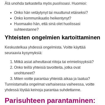
Älä unohda tarkastella myös
puolisoasi
. Huomioi:
Onko hän vetäytynyt tai muuttunut etäiseksi?
Onko kommunikaatio heikentynyt?
Huomaako hän, että sinä olet huolissasi
suhteestanne?
Yhteisten ongelmien kartoittaminen
Keskustelkaa yhdessä ongelmista. Voitte käyttää
seuraavia kysymyksiä:
Mitkä asiat aiheuttavat riitoja tai erimielisyyksiä?
Onko teillä yhteisiä tavoitteita, jotka ovat
unohtuneet?
Miten voitte parantaa yhteistä aikaa ja laatua?
Tunnistamalla ongelmat varhaisessa vaiheessa, voitte
yhdessä löytää keinoja parantaa suhdettanne.
Parisuhteen parantaminen: