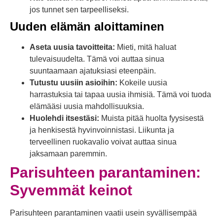
jos tunnet sen tarpeelliseksi.
Uuden elämän aloittaminen
Aseta uusia tavoitteita:
Mieti, mitä haluat
tulevaisuudelta. Tämä voi auttaa sinua
suuntaamaan ajatuksiasi eteenpäin.
Tutustu uusiin asioihin:
Kokeile uusia
harrastuksia tai tapaa uusia ihmisiä. Tämä voi tuoda
elämääsi uusia mahdollisuuksia.
Huolehdi itsestäsi:
Muista pitää huolta fyysisestä
ja henkisestä hyvinvoinnistasi. Liikunta ja
terveellinen ruokavalio voivat auttaa sinua
jaksamaan paremmin.
Parisuhteen parantaminen:
Syvemmät keinot
Parisuhteen parantaminen vaatii usein syvällisempää