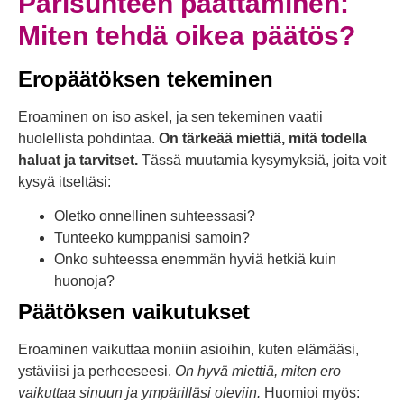
Parisuhteen päättäminen:
Miten tehdä oikea päätös?
Eropäätöksen tekeminen
Eroaminen on iso askel, ja sen tekeminen vaatii
huolellista pohdintaa.
On tärkeää miettiä, mitä todella
haluat ja tarvitset.
Tässä muutamia kysymyksiä, joita voit
kysyä itseltäsi:
Oletko onnellinen suhteessasi?
Tunteeko kumppanisi samoin?
Onko suhteessa enemmän hyviä hetkiä kuin
huonoja?
Päätöksen vaikutukset
Eroaminen vaikuttaa moniin asioihin, kuten elämääsi,
ystäviisi ja perheeseesi.
On hyvä miettiä, miten ero
vaikuttaa sinuun ja ympärilläsi oleviin.
Huomioi myös: