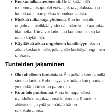
Keskustelkaa avoimesti
: On tärkeää, että
molemmat osapuolet voivat jakaa ajatuksiaan ja
tunteitaan ilman pelkoa tuomitsemisesta.
Etsikää ratkaisuja yhdessä
: Kun tunnistatte
ongelmat, miettikää yhdessä, miten voitte parantaa
tilannetta. Tämä voi tarkoittaa kompromisseja tai
uusia käytäntöjä.
Käyttäkää aikaa ongelmien käsittelyyn
: Varaa
aikaa keskusteluille, jotta voitte keskittyä ongelmiin
rauhassa.
Tunteiden jakaminen
Ole rehellinen tunteistasi
: Älä pelkää kertoa, miltä
sinusta tuntuu. Rehellisyys voi auttaa kumppaniasi
ymmärtämään sinua paremmin.
Kuuntele puolisoasi
: Anna kumppanillesi
mahdollisuus jakaa omat tunteensa. Kuuntele
aktiivisesti ja yritä ymmärtää hänen
näkökulmaansa.