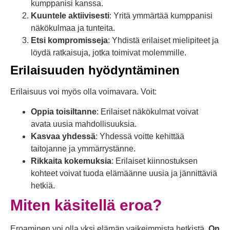
kumppanisi kanssa.
Kuuntele aktiivisesti
: Yritä ymmärtää kumppanisi
näkökulmaa ja tunteita.
Etsi kompromisseja
: Yhdistä erilaiset mielipiteet ja
löydä ratkaisuja, jotka toimivat molemmille.
Erilaisuuden hyödyntäminen
Erilaisuus voi myös olla voimavara. Voit:
Oppia toisiltanne
: Erilaiset näkökulmat voivat
avata uusia mahdollisuuksia.
Kasvaa yhdessä
: Yhdessä voitte kehittää
taitojanne ja ymmärrystänne.
Rikkaita kokemuksia
: Erilaiset kiinnostuksen
kohteet voivat tuoda elämäänne uusia ja jännittäviä
hetkiä.
Miten käsitellä eroa?
Eroaminen voi olla yksi elämän vaikeimmista hetkistä.
On