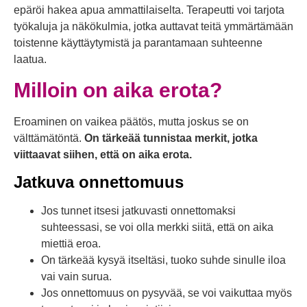
epäröi hakea apua ammattilaiselta. Terapeutti voi tarjota
työkaluja ja näkökulmia, jotka auttavat teitä ymmärtämään
toistenne käyttäytymistä ja parantamaan suhteenne
laatua.
Milloin on aika erota?
Eroaminen on vaikea päätös, mutta joskus se on
välttämätöntä.
On tärkeää tunnistaa merkit, jotka
viittaavat siihen, että on aika erota.
Jatkuva onnettomuus
Jos tunnet itsesi jatkuvasti onnettomaksi
suhteessasi, se voi olla merkki siitä, että on aika
miettiä eroa.
On tärkeää kysyä itseltäsi, tuoko suhde sinulle iloa
vai vain surua.
Jos onnettomuus on pysyvää, se voi vaikuttaa myös