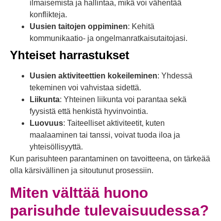
ilmaisemista ja hallintaa, mikä voi vähentää
konflikteja.
Uusien taitojen oppiminen
: Kehitä
kommunikaatio- ja ongelmanratkaisutaitojasi.
Yhteiset harrastukset
Uusien aktiviteettien kokeileminen
: Yhdessä
tekeminen voi vahvistaa sidettä.
Liikunta
: Yhteinen liikunta voi parantaa sekä
fyysistä että henkistä hyvinvointia.
Luovuus
: Taiteelliset aktiviteetit, kuten
maalaaminen tai tanssi, voivat tuoda iloa ja
yhteisöllisyyttä.
Kun parisuhteen parantaminen on tavoitteena, on tärkeää
olla kärsivällinen ja sitoutunut prosessiin.
Miten välttää huono
parisuhde tulevaisuudessa?