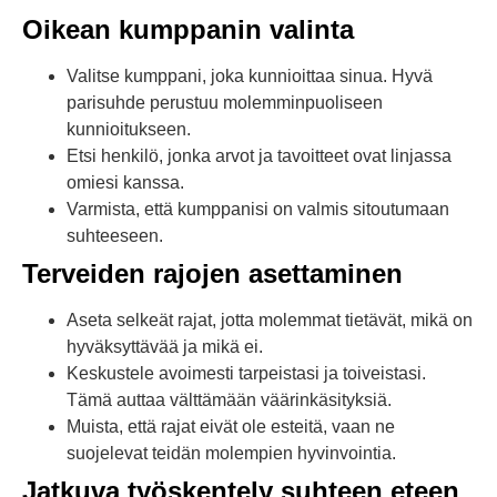
Oikean kumppanin valinta
Valitse kumppani, joka kunnioittaa sinua. Hyvä
parisuhde perustuu molemminpuoliseen
kunnioitukseen.
Etsi henkilö, jonka arvot ja tavoitteet ovat linjassa
omiesi kanssa.
Varmista, että kumppanisi on valmis sitoutumaan
suhteeseen.
Terveiden rajojen asettaminen
Aseta selkeät rajat, jotta molemmat tietävät, mikä on
hyväksyttävää ja mikä ei.
Keskustele avoimesti tarpeistasi ja toiveistasi.
Tämä auttaa välttämään väärinkäsityksiä.
Muista, että rajat eivät ole esteitä, vaan ne
suojelevat teidän molempien hyvinvointia.
Jatkuva työskentely suhteen eteen