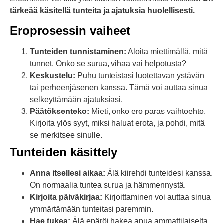
tärkeää käsitellä tunteita ja ajatuksia huolellisesti.
Eroprosessin vaiheet
Tunteiden tunnistaminen:
Aloita miettimällä, mitä
tunnet. Onko se surua, vihaa vai helpotusta?
Keskustelu:
Puhu tunteistasi luotettavan ystävän
tai perheenjäsenen kanssa. Tämä voi auttaa sinua
selkeyttämään ajatuksiasi.
Päätöksenteko:
Mieti, onko ero paras vaihtoehto.
Kirjoita ylös syyt, miksi haluat erota, ja pohdi, mitä
se merkitsee sinulle.
Tunteiden käsittely
Anna itsellesi aikaa:
Älä kiirehdi tunteidesi kanssa.
On normaalia tuntea surua ja hämmennystä.
Kirjoita päiväkirjaa:
Kirjoittaminen voi auttaa sinua
ymmärtämään tunteitasi paremmin.
Hae tukea:
Älä epäröi hakea apua ammattilaiselta,