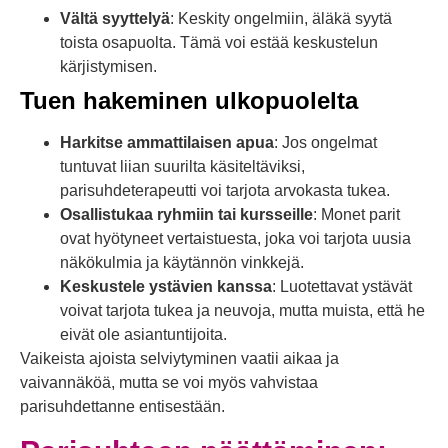
Vältä syyttelyä
: Keskity ongelmiin, äläkä syytä
toista osapuolta. Tämä voi estää keskustelun
kärjistymisen.
Tuen hakeminen ulkopuolelta
Harkitse ammattilaisen apua
: Jos ongelmat
tuntuvat liian suurilta käsiteltäviksi,
parisuhdeterapeutti voi tarjota arvokasta tukea.
Osallistukaa ryhmiin tai kursseille
: Monet parit
ovat hyötyneet vertaistuesta, joka voi tarjota uusia
näkökulmia ja käytännön vinkkejä.
Keskustele ystävien kanssa
: Luotettavat ystävät
voivat tarjota tukea ja neuvoja, mutta muista, että he
eivät ole asiantuntijoita.
Vaikeista ajoista selviytyminen vaatii aikaa ja
vaivannäköä, mutta se voi myös vahvistaa
parisuhdettanne entisestään.