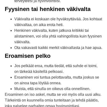
terveyteesi ja hyvinvointiisi.
Fyysinen tai henkinen väkivalta
Väkivalta ei koskaan ole hyväksyttävää. Jos kohtaat
väkivaltaa, on aika erota heti.
Henkinen väkivalta, kuten jatkuva kritiikki tai
alistaminen, voi olla yhtä vahingollista kuin fyysinen
väkivalta.
Ota vakavasti kaikki merkit väkivallasta ja hae apua.
Eroamisen pelko
Jos pelkäät eroa, mutta tiedät, että suhde ei toimi,
on tärkeää käsitellä pelkoasi.
Eroaminen voi tuntua pelottavalta, mutta joskus se
on ainoa tapa löytää onnea.
Muista, että sinulla on oikeus olla onnellinen.
Eroaminen on iso askel, mutta se voi myös olla uusi alku.
Tärkeintä on kuunnella omia tunteitaan ja tehdä päätös,
joka palvelee parhaiten omaa hyvinvointiasi.