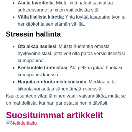
Aseta tavoitteita
: Mieti, mitä haluat saavuttaa
suhteessanne ja miten voit edistää sitä.
Vältä liiallista kiirettä
: Yritä löytää tasapaino työn ja
henkilökohtaisen elämän välillä.
Stressin hallinta
Ota aikaa itsellesi
: Muista huolehtia omasta
hyvinvoinnistasi, jotta voit olla paras versio itsestäsi
kumppanina.
Keskustele tunteistasi
: Älä pelkää jakaa huoliasi
kumppanisi kanssa.
Harjoita rentoutumistekniikoita
: Meditaatio tai
liikunta voi auttaa vähentämään stressiä.
Kaukosuhteen ylläpitäminen vaatii vaivannäköä, mutta se
on mahdollista, kunhan panostat siihen riittävästi.
Suosituimmat artikkelit