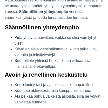
Kaukosuhteessa
kommunikaatio
on avainasemassa, sillä
se auttaa ylläpitämään yhteyttä ja ymmärrystä kumppanin
kanssa.
Säännöllinen yhteydenpito
voi estää
väärinkäsityksiä ja luoda turvallisuuden tunnetta.
Säännöllinen yhteydenpito
Pidä yhteyttä päivittäin, vaikka se olisi vain lyhyt
viesti.
Käytä erilaisia viestintäkanavia, kuten puheluita,
videoita ja tekstiviestejä.
Suunnittele yhteisiä hetkiä, kuten virtuaalisia
illallisia tai elokuvailtoja.
Avoin ja rehellinen keskustelu
Kerro tunteistasi ja ajatuksistasi kumppanillesi.
Kuuntele aktiivisesti, mitä kumppanisi sanoo.
Älä pelkää puhua vaikeista asioista, sillä ne voivat
vahvistaa suhdetta.