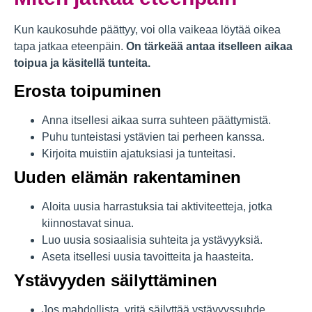
Kun kaukosuhde päättyy, voi olla vaikeaa löytää oikea
tapa jatkaa eteenpäin.
On tärkeää antaa itselleen aikaa
toipua ja käsitellä tunteita.
Erosta toipuminen
Anna itsellesi aikaa surra suhteen päättymistä.
Puhu tunteistasi ystävien tai perheen kanssa.
Kirjoita muistiin ajatuksiasi ja tunteitasi.
Uuden elämän rakentaminen
Aloita uusia harrastuksia tai aktiviteetteja, jotka
kiinnostavat sinua.
Luo uusia sosiaalisia suhteita ja ystävyyksiä.
Aseta itsellesi uusia tavoitteita ja haasteita.
Ystävyyden säilyttäminen
Jos mahdollista, yritä säilyttää ystävyyssuhde