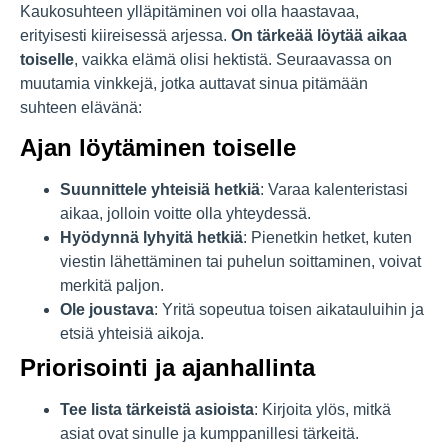
Kaukosuhteen ylläpitäminen voi olla haastavaa,
erityisesti kiireisessä arjessa.
On tärkeää löytää aikaa
toiselle
, vaikka elämä olisi hektistä. Seuraavassa on
muutamia vinkkejä, jotka auttavat sinua pitämään
suhteen elävänä:
Ajan löytäminen toiselle
Suunnittele yhteisiä hetkiä
: Varaa kalenteristasi
aikaa, jolloin voitte olla yhteydessä.
Hyödynnä lyhyitä hetkiä
: Pienetkin hetket, kuten
viestin lähettäminen tai puhelun soittaminen, voivat
merkitä paljon.
Ole joustava
: Yritä sopeutua toisen aikatauluihin ja
etsiä yhteisiä aikoja.
Priorisointi ja ajanhallinta
Tee lista tärkeistä asioista
: Kirjoita ylös, mitkä
asiat ovat sinulle ja kumppanillesi tärkeitä.