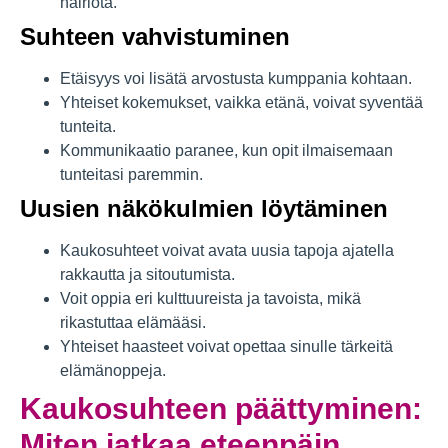
häiriötä.
Suhteen vahvistuminen
Etäisyys voi lisätä arvostusta kumppania kohtaan.
Yhteiset kokemukset, vaikka etänä, voivat syventää
tunteita.
Kommunikaatio paranee, kun opit ilmaisemaan
tunteitasi paremmin.
Uusien näkökulmien löytäminen
Kaukosuhteet voivat avata uusia tapoja ajatella
rakkautta ja sitoutumista.
Voit oppia eri kulttuureista ja tavoista, mikä
rikastuttaa elämääsi.
Yhteiset haasteet voivat opettaa sinulle tärkeitä
elämänoppeja.
Kaukosuhteen päättyminen:
Miten jatkaa eteenpäin