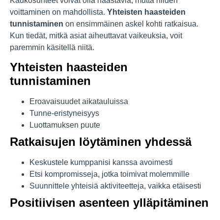
Kaukosuhteet voivat olla haastavia, mutta niiden
voittaminen on mahdollista.
Yhteisten haasteiden
tunnistaminen
on ensimmäinen askel kohti ratkaisua.
Kun tiedät, mitkä asiat aiheuttavat vaikeuksia, voit
paremmin käsitellä niitä.
Yhteisten haasteiden
tunnistaminen
Eroavaisuudet aikatauluissa
Tunne-eristyneisyys
Luottamuksen puute
Ratkaisujen löytäminen yhdessä
Keskustele kumppanisi kanssa avoimesti
Etsi kompromisseja, jotka toimivat molemmille
Suunnittele yhteisiä aktiviteetteja, vaikka etäisesti
Positiivisen asenteen ylläpitäminen