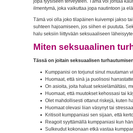
jopa fyysiseen terveyteen. Tämä voi johtaa kau
ilmentymä, joka vaikuttaa jopa nautintoon ja e
Tämä voi olla joko tilapäinen kuivempi jakso ta
suhteen hajoamiseen, jos siihen ei puututa. Sek
halu seksiin liittyvään seksuaaliseen läheisyyte
Miten seksuaalinen tu
Tässä on joitain seksuaalisen turhautumisen
Kumppanisi on torjunut sinut muutaman vii
Huomaat, että sinä ja puolisosi harrastat
On asioita, joita haluat seksielämältäsi, mu
Huomaat, että muutokset kehossasi tai k
Olet mahdollisesti ottanut riskejä, kuten
Huomaat olevasi liian väsynyt tai stressaa
Kritisoit kumppaniasi sen sijaan, että kerto
Reagoit syyttämällä kumppaniasi kun hän k
Sulkeudut kokonaan etkä vastaa kumppa