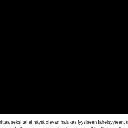
ttaa seksi tai ei näytä olevan halukas fyysiseen läheisyyteen, tä