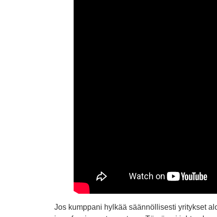
Jos kumppani hylkää säännöllisesti yritykset aloi