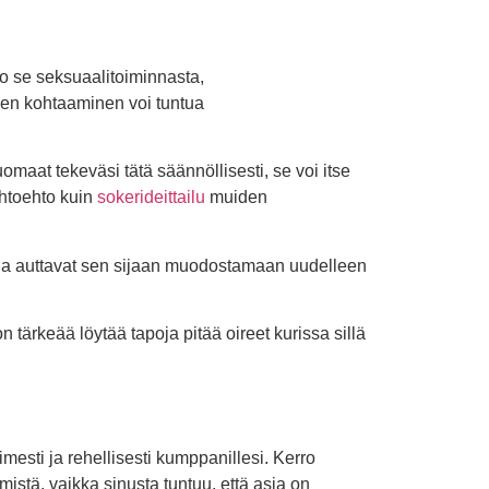
ko se seksuaalitoiminnasta,
een kohtaaminen voi tuntua
uomaat tekeväsi tätä säännöllisesti, se voi itse
ihtoehto kuin
sokerideittailu
muiden
en ja auttavat sen sijaan muodostamaan uudelleen
tärkeää löytää tapoja pitää oireet kurissa sillä
imesti ja rehellisesti kumppanillesi. Kerro
ämistä, vaikka sinusta tuntuu, että asia on