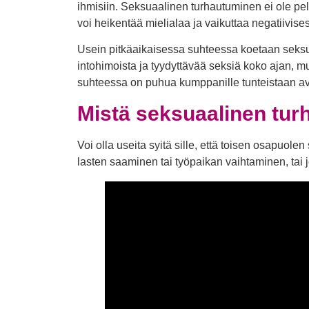
ihmisiin. Seksuaalinen turhautuminen ei ole p
voi heikentää mielialaa ja vaikuttaa negatiivise
Usein pitkäaikaisessa suhteessa koetaan seksu
intohimoista ja tyydyttävää seksiä koko ajan, m
suhteessa on puhua kumppanille tunteistaan avoi
Mistä seksuaalinen tur
Voi olla useita syitä sille, että toisen osapuo
lasten saaminen tai työpaikan vaihtaminen, tai 