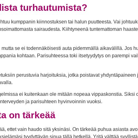
lista turhautumista?
ohtuu kumppanin kiinnostuksen tai halun puutteesta. Vai johtuu
gnosoimattomasta sairaudesta. Kiihtyneenä tuntemattoman haast
sa, mutta se ei todennäköisesti auta pidemmällä aikavälillä. Jos h
pania kohtaan. Parisuhteessa toki itsetyydytys on parempi va
ketuksiin perustuvia harjoituksia, jotka poistavat yhdyntäpaine
valla.
elmissa ei kuitenkaan ole mitään nopeaa vippaskonstia. Siksi on 
enterveyden ja parisuhteen hyvinvoinnin vuoksi.
ta on tärkeää
eää, ettet vain haudo sitä yksinäsi. On tärkeää puhua asiasta avo
eksielämäsi tyydyttävän sinua tällä hetkellä. Yritä välttää syyllist