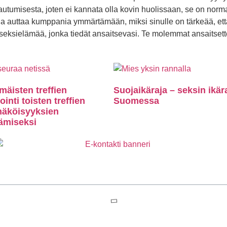
autumisesta, joten ei kannata olla kovin huolissaan, se on norma
 ja auttaa kumppania ymmärtämään, miksi sinulle on tärkeää, et
ä seksielämää, jonka tiedät ansaitsevasi. Te molemmat ansaitsett
äisten treffien
Suojaikäraja – seksin ikär
inti toisten treffien
Suomessa
näköisyyksien
tämiseksi