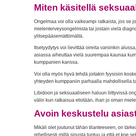
Miten käsitellä seksuaa
Ongelmaa voi olla vaikeampi ratkaista, jos se j
mielenterveysongelmista tai jostain vielä dia
ylitsepääsemättömältä.
Itsetyydytys voi lievittää oireita varsinkin alus
asiassa aiheuttaa vielä suurempaa kaunaa kump
kumppanien kanssa.
Voi olla myös hyvä tehdä joitakin fyysisiin kos
yhteyden kumppaniin parhaalla mahdollisella ta
Libidoon ja seksuaaliseen haluun liittyvissä ong
välin kun ratkaisua etsitään, ihan jo oman miel
Avoin keskustelu asias
Mikäli olet joutunut tähän tilanteeseen, on tärk
rehellisesti miltä sinusta tuntuu ja että et koe s