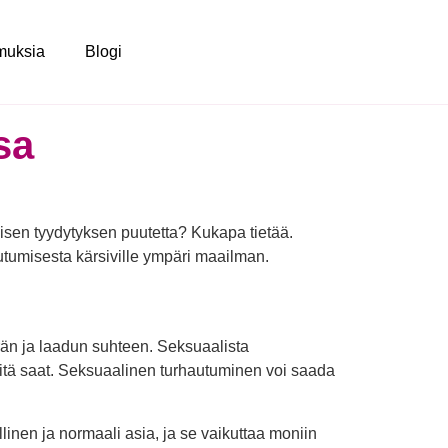
muksia
Blogi
sa
lisen tyydytyksen puutetta? Kukapa tietää.
autumisesta kärsiville ympäri maailman.
rän ja laadun suhteen. Seksuaalista
a mitä saat. Seksuaalinen turhautuminen voi saada
inen ja normaali asia, ja se vaikuttaa moniin