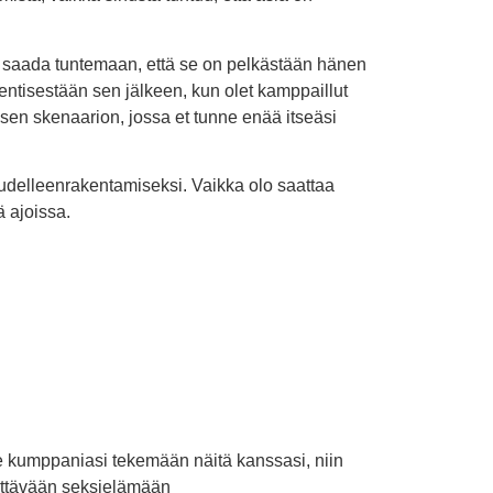
i saada tuntemaan, että se on pelkästään hänen
entisestään sen jälkeen, kun olet kamppaillut
isen skenaarion, jossa et tunne enää itseäsi
udelleenrakentamiseksi. Vaikka olo saattaa
ä ajoissa.
se kumppaniasi tekemään näitä kanssasi, niin
dyttävään seksielämään