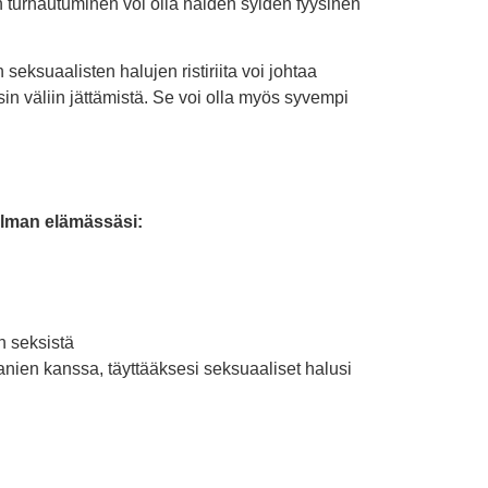
n turhautuminen voi olla näiden syiden fyysinen
eksuaalisten halujen ristiriita voi johtaa
n väliin jättämistä. Se voi olla myös syvempi
elman elämässäsi:
n seksistä
anien kanssa, täyttääksesi seksuaaliset halusi