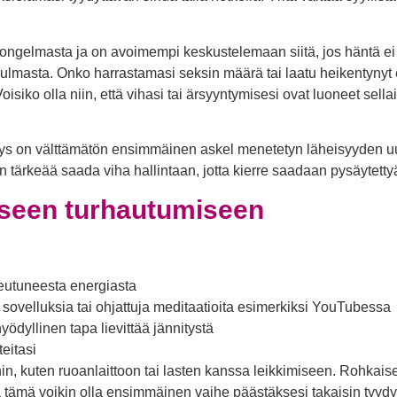
ongelmasta ja on avoimempi keskustelemaan siitä, jos häntä e
kulmasta. Onko harrastamasi seksin määrä tai laatu heikentynyt 
iko olla niin, että vihasi tai ärsyyntymisesi ovat luoneet sella
mys on välttämätön ensimmäinen askel menetetyn läheisyyden u
 tärkeää saada viha hallintaan, jotta kierre saadaan pysäytetty
iseen turhautumiseen
keutuneesta energiasta
sovelluksia tai ohjattuja meditaatioita esimerkiksi YouTubessa
yödyllinen tapa lievittää jännitystä
eitasi
hin, kuten ruoanlaittoon tai lasten kanssa leikkimiseen. Rohkai
ja tämä voikin olla ensimmäinen vaihe päästäksesi takaisin tyy