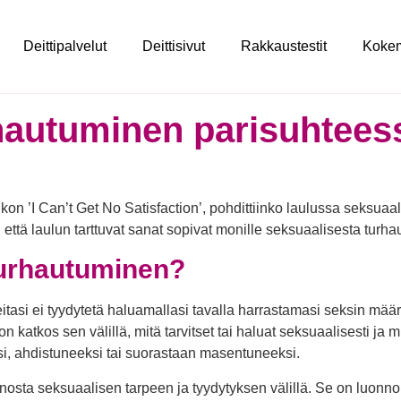
Deittipalvelut
Deittisivut
Rakkaustestit
Koke
hautuminen parisuhtees
kon ’I Can’t Get No Satisfaction’, pohdittiinko laulussa seksuaa
 että laulun tarttuvat sanat sopivat monille seksuaalisesta turh
turhautuminen?
tasi ei tyydytetä haluamallasi tavalla harrastamasi seksin mää
on katkos sen välillä, mitä tarvitset tai haluat seksuaalisesti j
ksi, ahdistuneeksi tai suorastaan masentuneeksi.
sta seksuaalisen tarpeen ja tyydytyksen välillä. Se on luonnoll