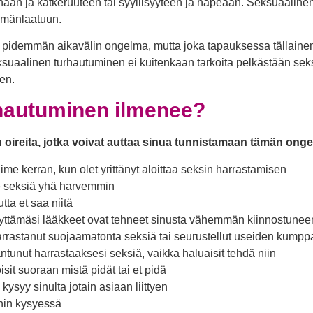
naan ja katkeruuteen tai syyllisyyteen ja häpeään. Seksuaaline
lämänlaatuun.
i pidemmän aikavälin ongelma, mutta joka tapauksessa tällainen s
suaalinen turhautuminen ei kuitenkaan tarkoita pelkästään seksi
en.
rhautuminen ilmenee?
 oireita, jotka voivat auttaa sinua tunnistamaan tämän ong
me kerran, kun olet yrittänyt aloittaa seksin harrastamisen
te seksiä yhä harvemmin
tta et saa niitä
äyttämäsi lääkkeet ovat tehneet sinusta vähemmän kiinnostunee
 harrastanut suojaamatonta seksiä tai seurustellut useiden kumpp
ntunut harrastaaksesi seksiä, vaikka haluaisit tehdä niin
isit suoraan mistä pidät tai et pidä
ysyy sinulta jotain asiaan liittyen
nin kysyessä