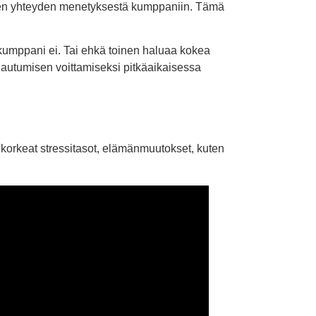
isen yhteyden menetyksestä kumppaniin. Tämä
 kumppani ei. Tai ehkä toinen haluaa kokea
hautumisen voittamiseksi pitkäaikaisessa
a korkeat stressitasot, elämänmuutokset, kuten