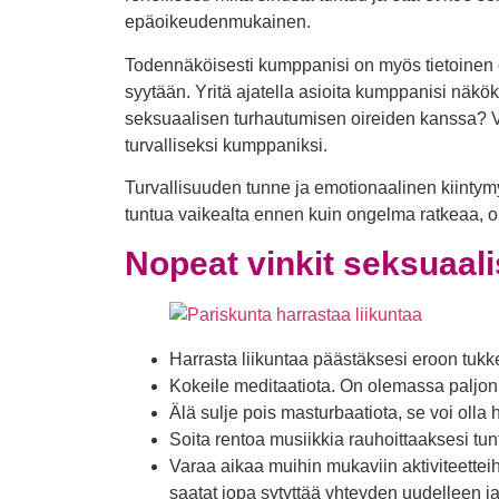
epäoikeudenmukainen.
Todennäköisesti kumppanisi on myös tietoinen 
syytään. Yritä ajatella asioita kumppanisi näkö
seksuaalisen turhautumisen oireiden kanssa? Vois
turvalliseksi kumppaniksi.
Turvallisuuden tunne ja emotionaalinen kiinty
tuntua vaikealta ennen kuin ongelma ratkeaa, on
Nopeat vinkit seksuaal
Harrasta liikuntaa päästäksesi eroon tuk
Kokeile meditaatiota. On olemassa paljon 
Älä sulje pois masturbaatiota, se voi olla h
Soita rentoa musiikkia rauhoittaaksesi tunt
Varaa aikaa muihin mukaviin aktiviteettei
saatat jopa sytyttää yhteyden uudelleen 