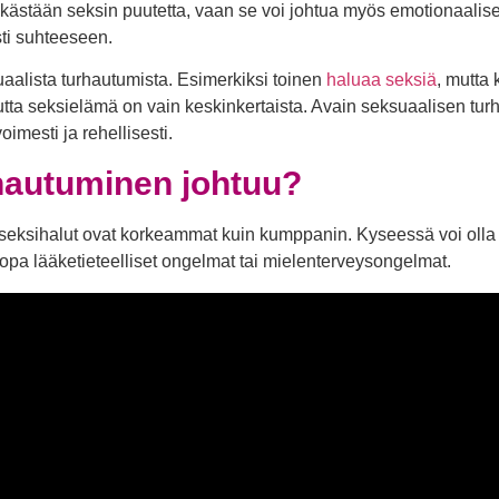
elkästään seksin puutetta, vaan se voi johtua myös emotionaal
sti suhteeseen.
aalista turhautumista. Esimerkiksi toinen
haluaa seksiä
, mutta
utta seksielämä on vain keskinkertaista. Avain seksuaalisen tur
mesti ja rehellisesti.
hautuminen johtuu?
len seksihalut ovat korkeammat kuin kumppanin. Kyseessä voi oll
jopa lääketieteelliset ongelmat tai mielenterveysongelmat.