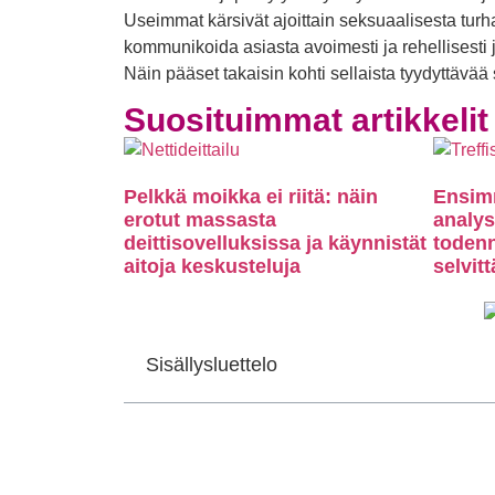
Useimmat kärsivät ajoittain seksuaalisesta turh
kommunikoida asiasta avoimesti ja rehellisesti
Näin pääset takaisin kohti sellaista tyydyttävä
Suosituimmat artikkelit
Pelkkä moikka ei riitä: näin
Ensimm
erotut massasta
analyso
deittisovelluksissa ja käynnistät
toden
aitoja keskusteluja
selvit
Sisällysluettelo