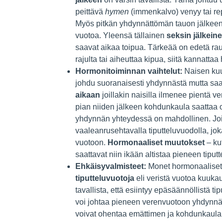
peittävä
hymen
(immenkalvo) venyy tai r
Myös pitkän yhdynnättömän tauon jälkeen 
vuotoa. Yleensä tällainen
seksin jälkein
saavat aikaa toipua. Tärkeää on edetä ra
rajulta tai aiheuttaa kipua, siitä kannattaa
Hormonitoiminnan vaihtelut:
Naisen kuuk
johdu suoranaisesti yhdynnästä mutta sa
aikaan
joillakin naisilla ilmenee pientä v
pian niiden jälkeen kohdunkaula saattaa o
yhdynnän yhteydessä on mahdollinen. Joilla
vaaleanrusehtavalla tiputteluvuodolla, j
vuotoon.
Hormonaaliset muutokset
– ku
saattavat niin ikään altistaa pieneen tipu
Ehkäisyvalmisteet:
Monet hormonaaliset
tiputteluvuotoja
eli veristä vuotoa kuukau
tavallista, että esiintyy epäsäännöllistä 
voi johtaa pieneen verenvuotoon yhdynnän a
voivat ohentaa emättimen ja kohdunkaulan 