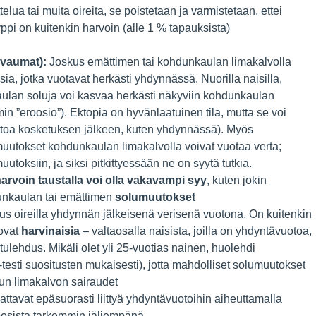
elua tai muita oireita, se poistetaan ja varmistetaan, ettei
yppi on kuitenkin harvoin (alle 1 % tapauksista)
avaumat):
Joskus emättimen tai kohdunkaulan limakalvolla
ia, jotka vuotavat herkästi yhdynnässä. Nuorilla naisilla,
unkaulan soluja voi kasvaa herkästi näkyviin kohdunkaulan
in ”eroosio”). Ektopia on hyvänlaatuinen tila, mutta se voi
otoa kosketuksen jälkeen, kuten yhdynnässä). Myös
uutokset kohdunkaulan limakalvolla voivat vuotaa verta;
utoksiin, ja siksi pitkittyessään ne on syytä tutkia.
arvoin taustalla voi olla vakavampi syy
, kuten jokin
unkaulan tai emättimen
solumuutokset
us oireilla yhdynnän jälkeisenä verisenä vuotona. On kuitenkin
 ovat
harvinaisia
– valtaosalla naisista, joilla on yhdyntävuotoa,
ulehdus. Mikäli olet yli 25-vuotias nainen, huolehdi
sti suositusten mukaisesti), jotta mahdolliset solumuutokset
un limakalvon sairaudet
aattavat epäsuorasti liittyä yhdyntävuotoihin aiheuttamalla
osista tarkemmin jäljempänä.