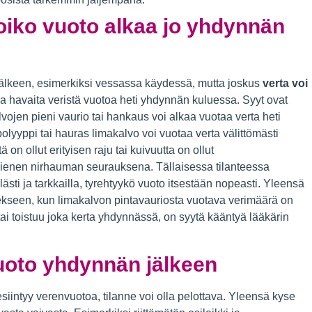
oiko vuoto alkaa jo yhdynnän
lkeen, esimerkiksi vessassa käydessä, mutta joskus
verta voi
aa havaita veristä vuotoa heti yhdynnän kuluessa. Syyt ovat
vojen pieni vaurio tai hankaus voi alkaa vuotaa verta heti
yyppi tai hauras limakalvo voi vuotaa verta välittömästi
n ollut erityisen raju tai kuivuutta on ollut
ienen nirhauman seurauksena. Tällaisessa tilanteessa
sti ja tarkkailla, tyrehtyykö vuoto itsestään nopeasti. Yleensä
ekseen, kun limakalvon pintavauriosta vuotava verimäärä on
ai toistuu joka kerta yhdynnässä, on syytä kääntyä lääkärin
uoto yhdynnän jälkeen
siintyy verenvuotoa, tilanne voi olla pelottava. Yleensä kyse