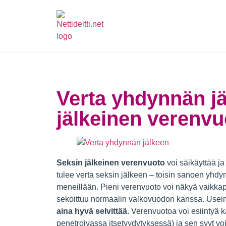
Verta yhdynnän jä
jälkeinen verenvu
Seksin jälkeinen verenvuoto
voi säikäyttää ja
tulee verta seksin jälkeen – toisin sanoen yhdy
meneillään. Pieni verenvuoto voi näkyä vaikk
sekoittuu normaalin valkovuodon kanssa. Useim
aina hyvä selvittää
. Verenvuotoa voi esiintyä 
penetroivassa itsetyydytyksessä) ja sen syyt vo