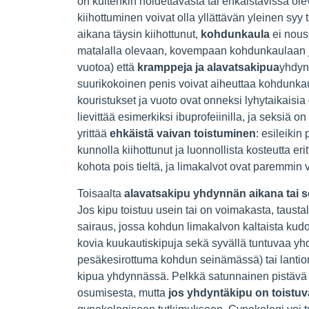
on kuitenkin hoidettavasta tai ehkäistävissä olev
kiihottuminen voivat olla yllättävän yleinen syy
aikana täysin kiihottunut,
kohdunkaula
ei nous
matalalla olevaan, kovempaan kohdunkaulaan ja
vuotoa) että
kramppeja ja alavatsakipua
yhdynn
suurikokoinen penis voivat aiheuttaa kohdunkaul
kouristukset ja vuoto ovat onneksi lyhytaikaisi
lievittää esimerkiksi ibuprofeiinilla, ja seksiä o
yrittää
ehkäistä vaivan toistuminen
: esileiki
kunnolla kiihottunut ja luonnollista kosteutta er
kohota pois tieltä, ja limakalvot ovat paremmin
Toisaalta
alavatsakipu yhdynnän aikana tai s
Jos kipu toistuu usein tai on voimakasta, tausta
sairaus, jossa kohdun limakalvon kaltaista kudos
kovia kuukautiskipuja sekä syvällä tuntuvaa y
pesäkesirottuma kohdun seinämässä) tai lantion
kipua yhdynnässä. Pelkkä satunnainen pistävä
osumisesta, mutta
jos yhdyntäkipu on toistuvaa