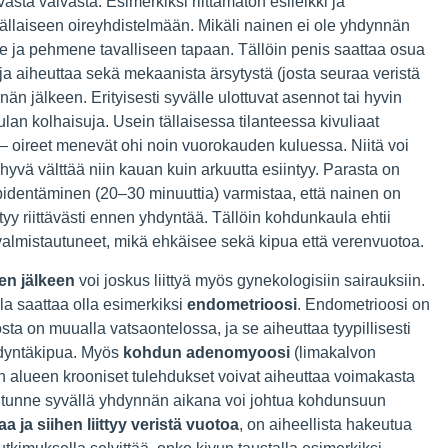
asta vaivasta. Esimerkiksi riittämätön esileikki ja
 tällaiseen oireyhdistelmään. Mikäli nainen ei ole yhdynnän
e ja pehmene tavalliseen tapaan. Tällöin penis saattaa osua
 aiheuttaa sekä mekaanista ärsytystä (josta seuraa veristä
än jälkeen. Erityisesti syvälle ulottuvat asennot tai hyvin
an kolhaisuja. Usein tällaisessa tilanteessa kivuliaat
a – oireet menevät ohi noin vuorokauden kuluessa. Niitä voi
n hyvä välttää niin kauan kuin arkuutta esiintyy. Parasta on
n pidentäminen (20–30 minuuttia) varmistaa, että nainen on
ittyy riittävästi ennen yhdyntää. Tällöin kohdunkaula ehtii
 valmistautuneet, mikä ehkäisee sekä kipua että verenvuotoa.
en jälkeen
voi joskus liittyä myös gynekologisiin sairauksiin.
lla saattaa olla esimerkiksi
endometrioosi
. Endometrioosi on
ta on muualla vatsaontelossa, ja se aiheuttaa tyypillisesti
hdyntäkipua. Myös
kohdun adenomyoosi
(limakalvon
 alueen krooniset tulehdukset voivat aiheuttaa voimakasta
 tunne syvällä yhdynnän aikana voi johtua kohdunsuun
 ja siihen liittyy veristä vuotoa
, on aiheellista hakeutua