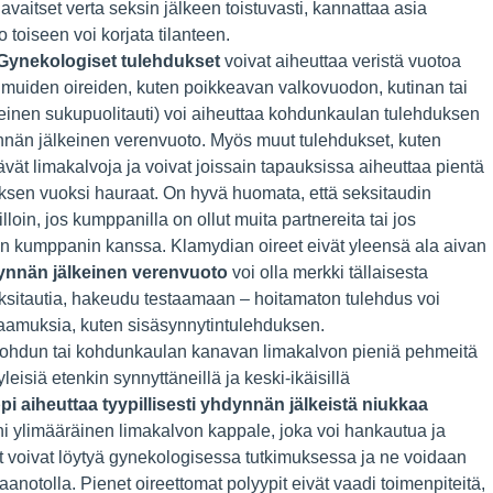
vaitset verta seksin jälkeen toistuvasti, kannattaa asia
o toiseen voi korjata tilanteen.
Gynekologiset tulehdukset
voivat aiheuttaa veristä vuotoa
muiden oireiden, kuten poikkeavan valkovuodon, kutinan tai
einen sukupuolitauti) voi aiheuttaa kohdunkaulan tulehduksen
dynnän jälkeinen verenvuoto. Myös muut tulehdukset, kuten
ävät limakalvoja ja voivat joissain tapauksissa aiheuttaa pientä
ksen vuoksi hauraat. On hyvä huomata, että seksitaudin
lloin, jos kumppanilla on ollut muita partnereita tai jos
n kumppanin kanssa. Klamydian oireet eivät yleensä ala aivan
ynnän jälkeinen verenvuoto
voi olla merkki tällaisesta
seksitautia, hakeudu testaamaan – hoitamaton tulehdus voi
aamuksia, kuten sisäsynnytintulehduksen.
ohdun tai kohdunkaulan kanavan limakalvon pieniä pehmeitä
eisiä etenkin synnyttäneillä ja keski-ikäisillä
aiheuttaa tyypillisesti yhdynnän jälkeistä niukkaa
ni ylimääräinen limakalvon kappale, joka voi hankautua ja
 voivat löytyä gynekologisessa tutkimuksessa ja ne voidaan
taanotolla. Pienet oireettomat polyypit eivät vaadi toimenpiteitä,