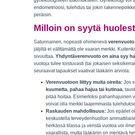
gynekologiseen tutkimukseen. Gynekologi voi tut
endometrioosi, tulehdus tai jokin rakennepoikk
peräisin.
Milloin on syytä huoles
Satunnainen, nopeasti ohimenevä
verenvuoto 
jäljiltä ei välttämättä ole vaaran merkki. Kuitenk
sivuuttaa.
Yhdyntäverenvuoto on aina syy hake
vuotoja tulee toistuvasti (tai jokaisen seksikerr
seuraavat tapaukset vaativat lääkärin arviota:
Verenvuotoon liittyy muita oireita:
Jos s
kuumetta, pahaa hajua tai kutinaa
, taus
pitää hoitaa. Esimerkiksi pahanhajuinen vu
voivat olla merkki laajemmasta tulehdukse
Raskauden mahdollisuus:
Jos epäilet o
keskustella terveydenhuollon ammattilai
herkässä tilassa ja veristä vuotoa voi il
vaarallista, mutta lääkäriin on mentävä heti