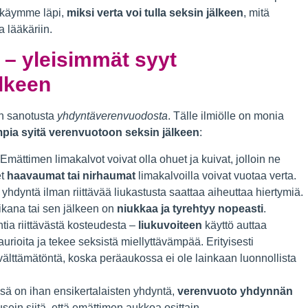
a käymme läpi,
miksi verta voi tulla seksin jälkeen
, mitä
a lääkäriin.
 – yleisimmät syyt
lkeen
in sanotusta
yhdyntäverenvuodosta
. Tälle ilmiölle on monia
impia syitä verenvuotoon seksin jälkeen
:
Emättimen limakalvot voivat olla ohuet ja kuivat, jolloin ne
et
haavaumat tai nirhaumat
limakalvoilla voivat vuotaa verta.
yhdyntä ilman riittävää liukastusta saattaa aiheuttaa hiertymiä.
aikana tai sen jälkeen on
niukkaa ja tyrehtyy nopeasti
.
ia riittävästä kosteudesta –
liukuvoiteen
käyttö auttaa
ioita ja tekee seksistä miellyttävämpää. Erityisesti
älttämätöntä, koska peräaukossa ei ole lainkaan luonnollista
ä on ihan ensikertalaisten yhdyntä,
verenvuoto yhdynnän
sein siitä, että emättimen aukkoa osittain