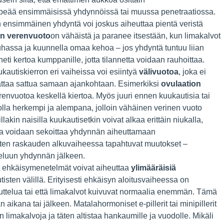
epeää ensimmäisissä yhdynnöissä tai muussa penetraatiossa.
ensimmäinen yhdyntä voi joskus aiheuttaa pientä veristä
en verenvuoto
on vähäistä ja paranee itsestään, kun limakalvot
uhassa ja kuunnella omaa kehoa – jos yhdyntä tuntuu liian
 heti kertoa kumppanille, jotta tilannetta voidaan rauhoittaa.
autiskierron eri vaiheissa voi esiintyä
välivuotoa
, joka ei
attaa sattua samaan ajankohtaan. Esimerkiksi
ovulaation
erenvuotoa keskellä kiertoa. Myös juuri ennen kuukautisia tai
lla herkempi ja alempana, jolloin vähäinen verinen vuoto
kin naisilla kuukautisetkin voivat alkaa erittäin niukalla,
oka voidaan sekoittaa yhdynnän aiheuttamaan
ten raskauden alkuvaiheessa tapahtuvat muutokset –
tteluun yhdynnän jälkeen.
 ehkäisymenetelmät voivat aiheuttaa
ylimääräisiä
tisten välillä. Erityisesti ehkäisyn aloitusvaiheessa on
tiputtelua tai että limakalvot kuivuvat normaalia enemmän. Tämä
ikana tai jälkeen. Matalahormoniset e-pillerit tai minipillerit
limakalvoja ja täten altistaa hankaumille ja vuodolle. Mikäli