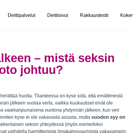
Deittipalvelut
Deittisivut
Rakkaustestit
Koke
lkeen – mistä seksin
oto johtuu?
 herättää huolta. Tilanteessa on kyse siitä, että emättimestä
nnän jälkeen vuotaa verta, vaikka kuukautiset eivät ole
apa
vaaleanpunaisena vuotona yhdynnän jälkeen
, kun veri
miten kyse ei ole vakavasta asiasta, mutta
vuodon syy on
kaikenlaisen seksin yhteydessä (myös esimerkiksi
ivat vaihdella harmittomista limakalvovaurioista vakavampiin