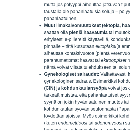
mutta jos polyyppi aiheuttaa jatkuvaa tiputt
taustalla ole pahanlaatuisia soluja – poly
pahanlaatuinen.
Muut limakalvomuutokset (ektopia, ha
saattaa olla
pieniä haavaumia
tai muutoks
erityisesti e-pillereitä käyttävillä, kohd
pinnalle – tätä kutsutaan
ektopiaksi
(aiemm
aiheuttaa kontaktivuotoa (pientä verenvu
parantumattomat haavat tai
ektrooppiset
m
nämä voivat viitata tulehdukseen tai solumu
Gynekologiset sairaudet:
Valitettavasti
h
gynekologinen sairaus. Esimerkiksi kohd
(CIN)
ja
kohdunkaulansyöpä
voivat josk
tärkeää muistaa, että pahanlaatuiset syyt
syynä on jokin hyvänlaatuinen muutos tai t
kohdunkaulan syövän seulonnasta (Papa-te
löydetään ajoissa. Myös esimerkiksi kohd
(kuten
endometrioosi
tai
adenomyoosi
) s
hormoni- ja kudosmuutoksia – endometrio