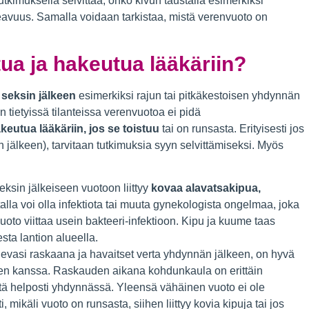
kimuksella selvittää, onko kivun taustalla esimerkiksi
eavuus. Samalla voidaan tarkistaa, mistä verenvuoto on
tua ja hakeutua lääkäriin?
seksin jälkeen
esimerkiksi rajun tai pitkäkestoisen yhdynnän
in tietyissä tilanteissa verenvuotoa ei pidä
utua lääkäriin, jos se toistuu
tai on runsasta. Erityisesti jos
an jälkeen), tarvitaan tutkimuksia syyn selvittämiseksi. Myös
eksin jälkeiseen vuotoon liittyy
kovaa alavatsakipua,
talla voi olla infektiota tai muuta gynekologista ongelmaa, joka
oto viittaa usein bakteeri-infektioon. Kipu ja kuume taas
sta lantion alueella.
levasi raskaana ja havaitset verta yhdynnän jälkeen, on hyvä
sen kanssa. Raskauden aikana kohdunkaula on erittäin
metä helposti yhdynnässä. Yleensä vähäinen vuoto ei ole
, mikäli vuoto on runsasta, siihen liittyy kovia kipuja tai jos