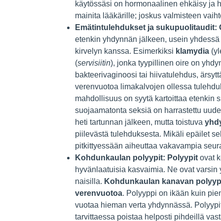
käytössäsi on hormonaalinen ehkäisy ja ha
mainita lääkärille; joskus valmisteen vaiht
Emätintulehdukset ja sukupuolitaudit:
etenkin yhdynnän jälkeen, usein yhdessä 
kirvelyn kanssa. Esimerkiksi
klamydia
(yl
(
servisiitin
), jonka tyypillinen oire on yh
bakteerivaginoosi tai hiivatulehdus, ärsytt
verenvuotoa limakalvojen ollessa tulehdu
mahdollisuus on syytä kartoittaa etenkin si
suojaamatonta seksiä on harrastettu uude
heti tartunnan jälkeen, mutta toistuva
yhd
piilevästä tulehduksesta. Mikäli epäilet 
pitkittyessään aiheuttaa vakavampia seur
Kohdunkaulan polyypit:
Polyypit
ovat k
hyvänlaatuisia kasvaimia. Ne ovat varsin yl
naisilla.
Kohdunkaulan kanavan polyyppi 
verenvuotoa
. Polyyppi on ikään kuin pie
vuotaa hieman verta yhdynnässä. Polyypit
tarvittaessa poistaa helposti pihdeillä vas