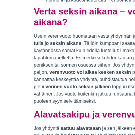
Verta seksin aikana – v
aikana?
Usein verenvuoto huomataan vasta yhdynnän jä
tulla jo seksin aikana
. Tällöin kumppani saatt
käytännössä samat kuin edellä luetellut: limakal
tapahtumahetkellä. Esimerkiksi kohdunkaulan pol
peniksen tai sormen osuessa siihen. Jos yhdyntä o
paljon,
verenvuoto voi alkaa kesken seksin
p
kannattaa keskeyttää yhdyntä, puhdistautua hellä
pieni
verinen vuoto seksin jälkeen
loppuu its
vähäinen. Jos vuoto kuitenkin jatkuu runsaana t
puoleen syyn selvittämiseksi.
Alavatsakipu ja verenv
Jos yhdyntä
sattuu alavatsaan
ja sen jälkeen e