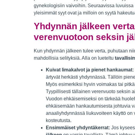
gynekologisiin vaivoihin. Seuraavissa luvuiss
yleisimmät syyt ovat ja milloin on syytä hakeutu
Yhdynnän jälkeen verta
verenvuotoon seksin jä
Kun yhdynnän jälkeen tulee verta, puhutaan ni
mahdollisia selityksiä. Alla on lueteltu
tavallis
Kuivat limakalvot ja pienet hankaumat:
ärtyvät herkästi yhdynnässä. Tällöin pien
Myös esimerkiksi hyvin voimakas tai pitkä 
Tyypillisesti tällainen verenvuoto seksin 
Vuodon ehkäisemiseksi on tärkeää huoleht
ehkäisemään hankautumisesta johtuvia vaur
anaaliyhdynnässä liukuvoiteen käyttö on v
kosteutusta.
Ensimmäiset yhdyntäkerrat:
Jos kyseess
jälkeen
on varsin tavallista. Tämä johtuu u