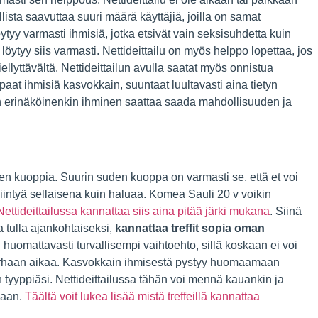
llista saavuttaa suuri määrä käyttäjiä, joilla on samat
 löytyy varmasti ihmisiä, jotka etsivät vain seksisuhdetta kuin
 löytyy siis varmasti. Nettideittailu on myös helppo lopettaa, jos
ellyttävältä. Nettideittailun avulla saatat myös onnistua
aat ihmisiä kasvokkain, suuntaat luultavasti aina tietyn
en erinäköinenkin ihminen saattaa saada mahdollisuuden ja
den kuoppia. Suurin suden kuoppa on varmasti se, että et voi
iintyä sellaisena kuin haluaa. Komea Sauli 20 v voikin
Nettideittailussa kannattaa siis aina pitää järki mukana
. Siinä
 tulla ajankohtaiseksi,
kannattaa treffit sopia oman
huomattavasti turvallisempi vaihtoehto, sillä koskaan ei voi
ä turhaan aikaa. Kasvokkain ihmisestä pystyy huomaamaan
tyyppiäsi. Nettideittailussa tähän voi mennä kauankin ja
kaan.
Täältä voit lukea lisää mistä treffeillä kannattaa