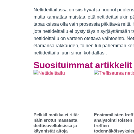
Nettideittailussa on siis hyvät ja huonot puolen
mutta kannattaa muistaa, että nettideittailukin p
tapauksissa olla vain prosessia pitkittävä reitti
jota nettideittailu ei pysty täysin syrjäyttämään 
nettideittailu on varteen otettava vaihtoehto. Net
elämänsä rakkauden, toinen tuli pahemman kerra
nettideittailu juuri sinun kohdallasi.
Suosituimmat artikkelit
Pelkkä moikka ei riitä:
Ensimmäisten treff
näin erotut massasta
analysointi toisten
deittisovelluksissa ja
treffien
käynnistät aitoja
todennäköisyyksie