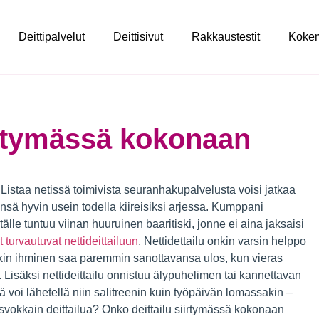
Deittipalvelut
Deittisivut
Rakkaustestit
Koke
irtymässä kokonaan
 Listaa netissä toimivista seuranhakupalvelusta voisi jatkaa
nsä hyvin usein todella kiireisiksi arjessa. Kumppani
tälle tuntuu viinan huuruinen baaritiski, jonne ei aina jaksaisi
turvautuvat nettideittailuun
. Nettidettailu onkin varsin helppo
ikin ihminen saa paremmin sanottavansa ulos, kun vieras
 Lisäksi nettideittailu onnistuu älypuhelimen tai kannettavan
ä voi lähetellä niin salitreenin kuin työpäivän lomassakin –
asvokkain deittailua? Onko deittailu siirtymässä kokonaan