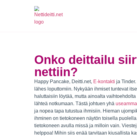
Onko deittailu si
nettiin?
Happy Pancake, Deitti.net,
E-kontakti
ja Tinder.
lähes loputtomiin. Nykyään ihmiset tuntevat itse
haluttaisiin löytää, mutta ainoalta vaihtoehdolta 
lähteä notkumaan. Tästä johtuen yhä
useammat 
ja nopea tapa tutustua ihmisiin. Hieman ujomp
ihminen on tietokoneen näytön toisella puolella.
tietokoneen avulla missä ja milloin vain. Viestej
helppoa! Mihin siis enää tarvitaan kiusallista k