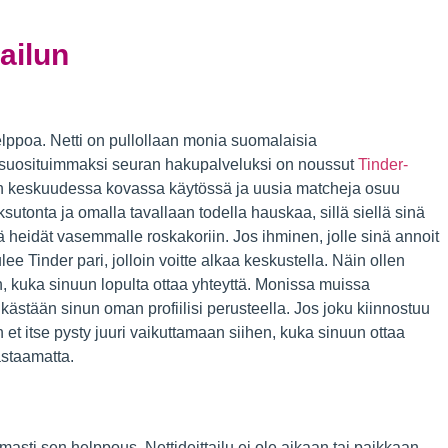
tailun
helppoa. Netti on pullollaan monia suomalaisia
 suosituimmaksi seuran hakupalveluksi on noussut
Tinder-
en keskuudessa kovassa käytössä ja uusia matcheja osuu
sutonta ja omalla tavallaan todella hauskaa, sillä siellä sinä
ä heidät vasemmalle roskakoriin. Jos ihminen, jolle sinä annoit
e Tinder pari, jolloin voitte alkaa keskustella. Näin ollen
n, kuka sinuun lopulta ottaa yhteyttä. Monissa muissa
ästään sinun oman profiilisi perusteella. Jos joku kiinnostuu
len et itse pysty juuri vaikuttamaan siihen, kuka sinuun ottaa
astaamatta.
rmasti sen helppous. Nettideittailu ei ole aikaan tai paikkaan