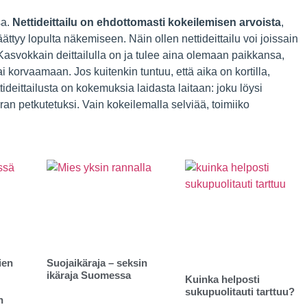
sa.
Nettideittailu on ehdottomasti kokeilemisen arvoista
,
äättyy lopulta näkemiseen. Näin ollen nettideittailu voi joissain
. Kasvokkain deittailulla on ja tulee aina olemaan paikkansa,
tai korvaamaan. Jos kuitenkin tuntuu, että aika on kortilla,
tideittailusta on kokemuksia laidasta laitaan: joku löysi
n petkutetuksi. Vain kokeilemalla selviää, toimiiko
ien
Suojaikäraja – seksin
ikäraja Suomessa
Kuinka helposti
sukupuolitauti tarttuu?
n