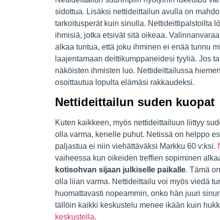
sidottua. Lisäksi nettideittailun avulla on mahdo
tarkoitusperät kuin sinulla. Nettideittipalstoilta
ihmisiä, jotka etsivät sitä oikeaa. Valinnanvaraa
alkaa tuntua, että joku ihminen ei enää tunnu mi
laajentamaan deittikumppaneidesi tyyliä. Jos tap
näköisten ihmisten luo. Nettideittailussa hiem
osoittautua lopulta elämäsi rakkaudeksi.
Nettideittailun suden kuopat
Kuten kaikkeen, myös nettideittailuun liittyy su
olla varma, kenelle puhut. Netissä on helppo es
paljastua ei niin viehättäväksi Markku 60 v:ksi.
vaiheessa kun oikeiden treffien sopiminen alkaa
kotisohvan sijaan julkiselle paikalle
. Tämä on 
olla liian varma. Nettideittailu voi myös vied
huomattavasti nopeammin, onko hän juuri sinun 
tällöin kaikki keskustelu menee ikään kuin huk
keskustella
.