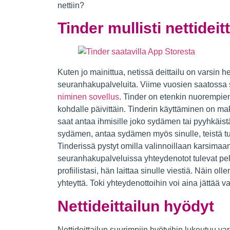
nettiin?
Tinder mullisti nettideit
Kuten jo mainittua, netissä deittailu on varsin 
seuranhakupalveluita. Viime vuosien saatossa
niminen sovellus
. Tinder on etenkin nuorempi
kohdalle päivittäin. Tinderin käyttäminen on mak
saat antaa ihmisille joko sydämen tai pyyhkäist
sydämen, antaa sydämen myös sinulle, teistä tule
Tinderissä pystyt omilla valinnoillaan karsimaa
seuranhakupalveluissa yhteydenotot tulevat pelk
profiilistasi, hän laittaa sinulle viestiä. Näin ol
yhteyttä. Toki yhteydenottoihin voi aina jättää v
Nettideittailun hyödyt
Nettideittailun suurimpiin hyötyihin lukeutuu va