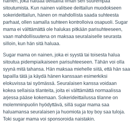
nainen, joka haluaa deittailla ilman sen suurempaa
sitoutumista. Kun nainen valitsee deittailun muodokseen
sokerideittailun, hänen on mahdollista saada suhteesta
parhaat, ollen samalla suhteen kontrolloiva osapuoli. Sugar
mama ei välttämättä ole halukas pitkään parisuhteeseen,
vaan mahdollisuutena on maksaa seuralaiselle seurasta
silloin, kun hän sitä haluaa.
Sugar mama on nainen, joka ei syystä tai toisesta halua
sitoutua pidempiaikaiseen parisuhteeseen. Tähän voi olla
syynä mitä tahansa. Hän maksaa miehelle siitä, että hän saa
tapailla tätä ja käydä hänen kanssaan esimerkiksi
elokuvissa tai syömässä. Seuralaisen kanssa voidaan
kokea sellaisia tilanteita, joita ei välttämättä normaalissa
arjessa pääse kokemaan. Sokerideittailussa tilanne on
molemminpuolin hyödyttävä, sillä sugar mama saa
haluamansa seuralaisen ja huomiota ja toy boy saa tuloja.
Toki sugar mama voi sponsoroida naistakin.