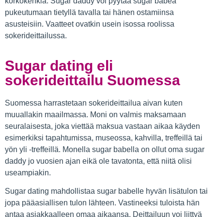
korkokenkiä. Sugar daddy voi pyytää sugar babea
pukeutumaan tietyllä tavalla tai hänen ostamiinsa
asusteisiin. Vaatteet ovatkin usein isossa roolissa
sokerideittailussa.
Sugar dating eli
sokerideittailu Suomessa
Suomessa harrastetaan sokerideittailua aivan kuten
muuallakin maailmassa. Moni on valmis maksamaan
seuralaisesta, joka viettää maksua vastaan aikaa käyden
esimerkiksi tapahtumissa, museossa, kahvilla, treffeillä tai
yön yli -treffeillä. Monella sugar babella on ollut oma sugar
daddy jo vuosien ajan eikä ole tavatonta, että niitä olisi
useampiakin.
Sugar dating mahdollistaa sugar babelle hyvän lisätulon tai
jopa pääasiallisen tulon lähteen. Vastineeksi tuloista hän
antaa asiakkaalleen omaa aikaansa. Deittailuun voi liittyä