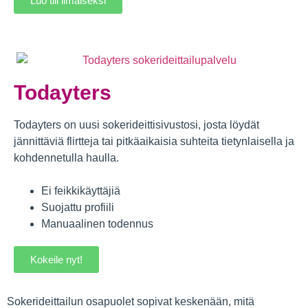
Luo tili ilmaiseksi
Todayters
Todayters on uusi sokerideittisivustosi, josta löydät
jännittäviä flirtteja tai pitkäaikaisia suhteita tietynlaisella ja
kohdennetulla haulla.
Ei feikkikäyttäjiä
Suojattu profiili
Manuaalinen todennus
Kokeile nyt!
Sokerideittailun osapuolet sopivat keskenään, mitä