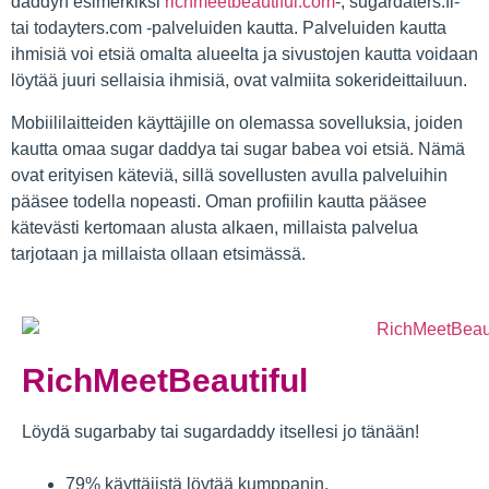
daddyn esimerkiksi
richmeetbeautiful.com
-, sugardaters.fi-
tai todayters.com -palveluiden kautta. Palveluiden kautta
ihmisiä voi etsiä omalta alueelta ja sivustojen kautta voidaan
löytää juuri sellaisia ihmisiä, ovat valmiita sokerideittailuun.
Mobiililaitteiden käyttäjille on olemassa sovelluksia, joiden
kautta omaa sugar daddya tai sugar babea voi etsiä. Nämä
ovat erityisen käteviä, sillä sovellusten avulla palveluihin
pääsee todella nopeasti. Oman profiilin kautta pääsee
kätevästi kertomaan alusta alkaen, millaista palvelua
tarjotaan ja millaista ollaan etsimässä.
RichMeetBeautiful
Löydä sugarbaby tai sugardaddy itsellesi jo tänään!
79% käyttäjistä löytää kumppanin.