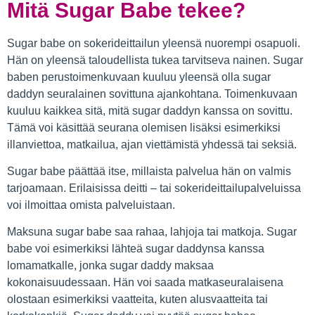
Mitä Sugar Babe tekee?
Sugar babe on sokerideittailun yleensä nuorempi osapuoli.
Hän on yleensä taloudellista tukea tarvitseva nainen. Sugar
baben perustoimenkuvaan kuuluu yleensä olla sugar
daddyn seuralainen sovittuna ajankohtana. Toimenkuvaan
kuuluu kaikkea sitä, mitä sugar daddyn kanssa on sovittu.
Tämä voi käsittää seurana olemisen lisäksi esimerkiksi
illanviettoa, matkailua, ajan viettämistä yhdessä tai seksiä.
Sugar babe päättää itse, millaista palvelua hän on valmis
tarjoamaan. Erilaisissa deitti – tai sokerideittailupalveluissa
voi ilmoittaa omista palveluistaan.
Maksuna sugar babe saa rahaa, lahjoja tai matkoja. Sugar
babe voi esimerkiksi lähteä sugar daddynsa kanssa
lomamatkalle, jonka sugar daddy maksaa
kokonaisuudessaan. Hän voi saada matkaseuralaisena
olostaan esimerkiksi vaatteita, kuten alusvaatteita tai