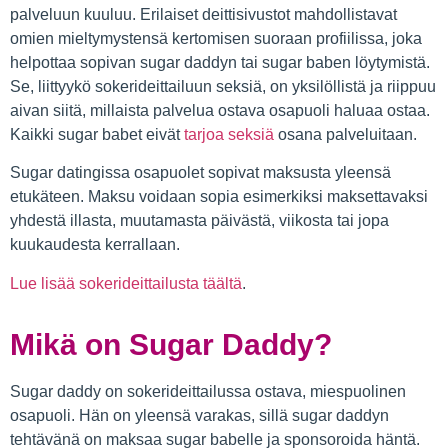
palveluun kuuluu. Erilaiset deittisivustot mahdollistavat
omien mieltymystensä kertomisen suoraan profiilissa, joka
helpottaa sopivan sugar daddyn tai sugar baben löytymistä.
Se, liittyykö sokerideittailuun seksiä, on yksilöllistä ja riippuu
aivan siitä, millaista palvelua ostava osapuoli haluaa ostaa.
Kaikki sugar babet eivät
tarjoa seksiä
osana palveluitaan.
Sugar datingissa osapuolet sopivat maksusta yleensä
etukäteen. Maksu voidaan sopia esimerkiksi maksettavaksi
yhdestä illasta, muutamasta päivästä, viikosta tai jopa
kuukaudesta kerrallaan.
Lue lisää sokerideittailusta täältä
.
Mikä on Sugar Daddy?
Sugar daddy on sokerideittailussa ostava, miespuolinen
osapuoli. Hän on yleensä varakas, sillä sugar daddyn
tehtävänä on maksaa sugar babelle ja sponsoroida häntä.