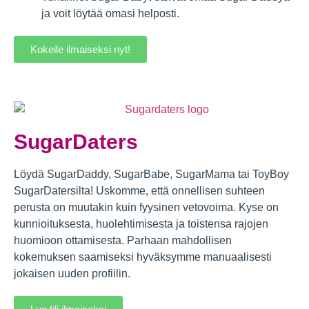
ja voit löytää omasi helposti.
Kokeile ilmaiseksi nyt!
SugarDaters
Löydä SugarDaddy, SugarBabe, SugarMama tai ToyBoy
SugarDatersilta! Uskomme, että onnellisen suhteen
perusta on muutakin kuin fyysinen vetovoima. Kyse on
kunnioituksesta, huolehtimisesta ja toistensa rajojen
huomioon ottamisesta. Parhaan mahdollisen
kokemuksen saamiseksi hyväksymme manuaalisesti
jokaisen uuden profiilin.