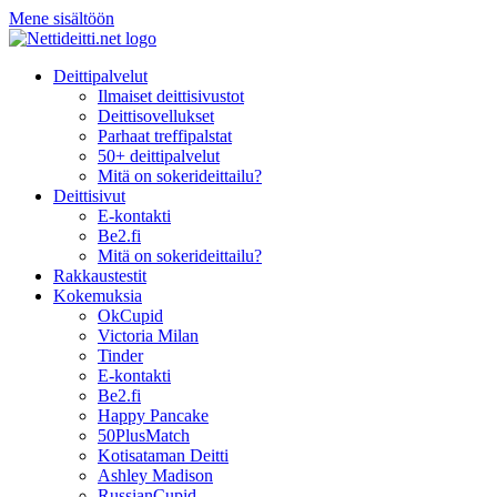
Mene sisältöön
Deittipalvelut
Ilmaiset deittisivustot
Deittisovellukset
Parhaat treffipalstat
50+ deittipalvelut
Mitä on sokerideittailu?
Deittisivut
E-kontakti
Be2.fi
Mitä on sokerideittailu?
Rakkaustestit
Kokemuksia
OkCupid
Victoria Milan
Tinder
E-kontakti
Be2.fi
Happy Pancake
50PlusMatch
Kotisataman Deitti
Ashley Madison
RussianCupid