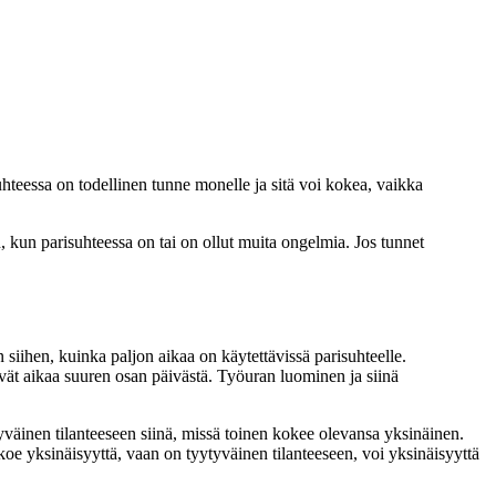
uhteessa on todellinen tunne monelle ja sitä voi kokea, vaikka
n, kun parisuhteessa on tai on ollut muita ongelmia. Jos tunnet
siihen, kuinka paljon aikaa on käytettävissä parisuhteelle.
vät aikaa suuren osan päivästä. Työuran luominen ja siinä
tyväinen tilanteeseen siinä, missä toinen kokee olevansa yksinäinen.
 koe yksinäisyyttä, vaan on tyytyväinen tilanteeseen, voi yksinäisyyttä