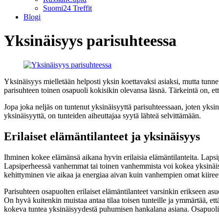
Suomi24 Treffit
Blogi
Yksinäisyys parisuhteessa
Yksinäisyys mielletään helposti yksin koettavaksi asiaksi, mutta tunne
parisuhteen toinen osapuoli kokisikin olevansa läsnä. Tärkeintä on, et
Jopa joka neljäs on tuntenut yksinäisyyttä parisuhteessaan, joten yksin
yksinäisyyttä, on tunteiden aiheuttajaa syytä lähteä selvittämään.
Erilaiset elämäntilanteet ja yksinäisyys
Ihminen kokee elämänsä aikana hyvin erilaisia elämäntilanteita. Lapsip
Lapsiperheessä vanhemmat tai toinen vanhemmista voi kokea yksinäisyyt
kehittyminen vie aikaa ja energiaa aivan kuin vanhempien omat kiireet
Parisuhteen osapuolten erilaiset elämäntilanteet varsinkin erikseen asu
On hyvä kuitenkin muistaa antaa tilaa toisen tunteille ja ymmärtää, ett
kokeva tuntea yksinäisyydestä puhumisen hankalana asiana. Osapuolill