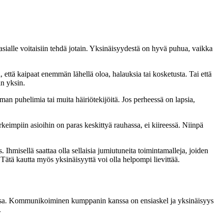
 asialle voitaisiin tehdä jotain. Yksinäisyydestä on hyvä puhua, vaikka
, että kaipaat enemmän lähellä oloa, halauksia tai kosketusta. Tai että
n yksin.
lman puhelimia tai muita häiriötekijöitä. Jos perheessä on lapsia,
ärkeimpiin asioihin on paras keskittyä rauhassa, ei kiireessä. Niinpä
 Ihmisellä saattaa olla sellaisia jumiutuneita toimintamalleja, joiden
Tätä kautta myös yksinäisyyttä voi olla helpompi lievittää.
essa. Kommunikoiminen kumppanin kanssa on ensiaskel ja yksinäisyys
.